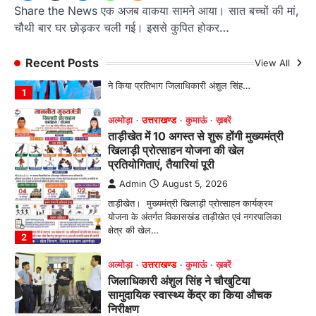
तड़ागताल में आयोजित सेवा पखवाड़ा शिविर में 954 लोगों
Share the News एक अजब वाकया सामने आया। सात बच्चों की मां,
ने किया प्रतिभाग जिलाधिकारी अंशुल सिंह…
1
चौथी बार घर छोड़कर चली गई। इससे कुपित होकर…
अल्मोड़ा
उत्तराखण्ड
कुमाऊं
ख़बरें
Recent Posts
View All
ताड़ीखेत में 10 अगस्त से शुरू होंगी मुख्यमंत्री
खिलाड़ी प्रोत्साहन योजना की खेल
प्रतियोगिताएं, तैयारियां पूरी
Admin
August 5, 2026
ताड़ीखेत। मुख्यमंत्री खिलाड़ी प्रोत्साहन कार्यक्रम
योजना के अंतर्गत विकासखंड ताड़ीखेत एवं नगरपालिका
क्षेत्र की खेल…
2
अल्मोड़ा
उत्तराखण्ड
कुमाऊं
ख़बरें
जिलाधिकारी अंशुल सिंह ने चौखुटिया
सामुदायिक स्वास्थ्य केंद्र का किया औचक
निरीक्षण
Admin
August 5, 2026
चौखुटिया सीएचसी का डीएम अंशुल सिंह ने किया औचक
निरीक्षण, मरीजों से लिया फीडबैक; भवन…
3