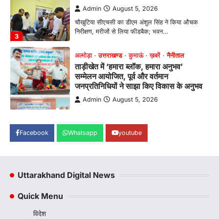
अल्मोड़ा
उत्तराखण्ड
कुमाऊं
ख़बरें
नैनीताल
ताड़ीखेत में ‘हमारा ब्लॉक, हमारा अनुभव’
सम्मेलन आयोजित, पूर्व और वर्तमान
जनप्रतिनिधियों ने साझा किए विकास के अनुभव
Admin
August 5, 2026
विकासखण्ड ताड़ीखेत में "हमारा ब्लॉक, हमारा अनुभव"
सम्मेलन का आयोजन। ब्लॉक प्रमुख बबली मेहरा बोलीं—
…
4
अल्मोड़ा
उत्तराखण्ड
कुमाऊं
ख़बरें
चौखुटिया में सेवा पखवाड़ा शिविर: 954 लोगों ने
लिया लाभ, 191 में से 182 शिकायतों का मौके
Facebook
Whatsapp
youtube
पर हुआ निस्तारण
Admin
August 5, 2026
तड़ागताल में आयोजित सेवा पखवाड़ा शिविर में 954 लोगों
Uttarakhand Digital News
ने किया प्रतिभाग जिलाधिकारी अंशुल सिंह…
1
Quick Menu
अल्मोड़ा
उत्तराखण्ड
कुमाऊं
ख़बरें
ताड़ीखेत में 10 अगस्त से शुरू होंगी मुख्यमंत्री
विदेश