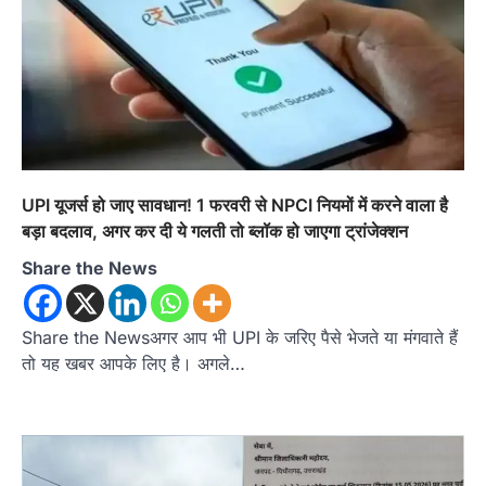
अल्मोड़ा
उत्तराखण्ड
कुमाऊं
ख़बरें
ताड़ीखेत में 10 अगस्त से शुरू होंगी मुख्यमंत्री
UPI यूजर्स हो जाए सावधान! 1 फरवरी से NPCI नियमों में करने वाला है
खिलाड़ी प्रोत्साहन योजना की खेल
बड़ा बदलाव, अगर कर दी ये गलती तो ब्लॉक हो जाएगा ट्रांजेक्शन
प्रतियोगिताएं, तैयारियां पूरी
Admin
August 5, 2026
Share the News
ताड़ीखेत। मुख्यमंत्री खिलाड़ी प्रोत्साहन कार्यक्रम
योजना के अंतर्गत विकासखंड ताड़ीखेत एवं नगरपालिका
क्षेत्र की खेल…
Share the Newsअगर आप भी UPI के जरिए पैसे भेजते या मंगवाते हैं
2
तो यह खबर आपके लिए है। अगले…
अल्मोड़ा
उत्तराखण्ड
कुमाऊं
ख़बरें
जिलाधिकारी अंशुल सिंह ने चौखुटिया
सामुदायिक स्वास्थ्य केंद्र का किया औचक
निरीक्षण
Admin
August 5, 2026