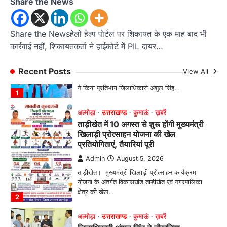
Share the News
अल्मोड़ा
उत्तराखण्ड
कुमाऊं
ख़बरें
ताड़ीखेत में 10 अगस्त से शुरू होंगी मुख्यमंत्री
Share the Newsहेलो हेल्प पोर्टल पर शिकायत के एक माह बाद भी
खिलाड़ी प्रोत्साहन योजना की खेल
कार्रवाई नहीं, शिकायतकर्ता ने हाईकोर्ट में PIL दायर…
प्रतियोगिताएं, तैयारियां पूरी
Admin
August 5, 2026
Recent Posts
View All
ताड़ीखेत। मुख्यमंत्री खिलाड़ी प्रोत्साहन कार्यक्रम
योजना के अंतर्गत विकासखंड ताड़ीखेत एवं नगरपालिका
क्षेत्र की खेल…
2
अल्मोड़ा
उत्तराखण्ड
कुमाऊं
ख़बरें
जिलाधिकारी अंशुल सिंह ने चौखुटिया
सामुदायिक स्वास्थ्य केंद्र का किया औचक
निरीक्षण
Admin
August 5, 2026
चौखुटिया सीएचसी का डीएम अंशुल सिंह ने किया औचक
निरीक्षण, मरीजों से लिया फीडबैक; भवन…
3
अल्मोड़ा
उत्तराखण्ड
कुमाऊं
ख़बरें
नैनीताल