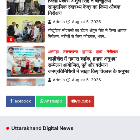
ताड़ीखेत में ‘हमारा ब्लॉक, हमारा अनुभव’
सम्मेलन आयोजित, पूर्व और वर्तमान
जनप्रतिनिधियों ने साझा किए विकास के अनुभव
Admin
August 5, 2026
विकासखण्ड ताड़ीखेत में "हमारा ब्लॉक, हमारा अनुभव"
सम्मेलन का आयोजन। ब्लॉक प्रमुख बबली मेहरा बोलीं—
…
4
अल्मोड़ा
उत्तराखण्ड
कुमाऊं
ख़बरें
चौखुटिया में सेवा पखवाड़ा शिविर: 954 लोगों ने
लिया लाभ, 191 में से 182 शिकायतों का मौके
पर हुआ निस्तारण
Admin
August 5, 2026
तड़ागताल में आयोजित सेवा पखवाड़ा शिविर में 954 लोगों
ने किया प्रतिभाग जिलाधिकारी अंशुल सिंह…
Facebook
Whatsapp
youtube
1
अल्मोड़ा
उत्तराखण्ड
कुमाऊं
ख़बरें
ताड़ीखेत में 10 अगस्त से शुरू होंगी मुख्यमंत्री
Uttarakhand Digital News
खिलाड़ी प्रोत्साहन योजना की खेल
प्रतियोगिताएं, तैयारियां पूरी