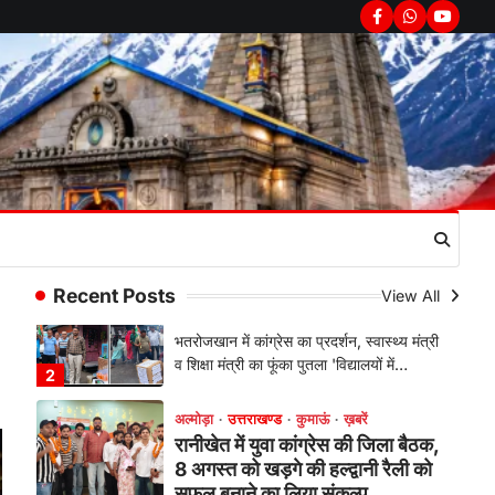
सरकार का पुतला फूंका
Facebook
Whatsapp
youtub
Admin
August 6, 2026
भतरोजखान में कांग्रेस का प्रदर्शन, स्वास्थ्य मंत्री
व शिक्षा मंत्री का फूंका पुतला 'विद्यालयों में…
2
अल्मोड़ा
उत्तराखण्ड
कुमाऊं
ख़बरें
रानीखेत में युवा कांग्रेस की जिला बैठक,
8 अगस्त को खड़गे की हल्द्वानी रैली को
सफल बनाने का लिया संकल्प
Admin
August 6, 2026
संगठन विस्तार के तहत कई नई नियुक्तियां, बूथ
Recent Posts
View All
स्तर तक संगठन मजबूत करने और युवाओं…
3
अल्मोड़ा
उत्तराखण्ड
कुमाऊं
ख़बरें
चौखुटिया में सेवा पखवाड़ा शिविर: 954
लोगों ने लिया लाभ, 191 में से 182
शिकायतों का मौके पर हुआ निस्तारण
Admin
August 5, 2026