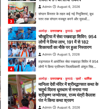
तड़ागताल में आयोजित सेवा पखवाड़ा शिविर में 954
लोगों ने किया प्रतिभाग जिलाधिकारी अंशुल सिंह…
4
अल्मोड़ा
उत्तराखण्ड
कुमाऊं
ख़बरें
धार्मिक
मानिला देवी मंदिर में श्रीमद्भागवत कथा के
चतुर्थ दिवस धूमधाम से मनाया गया
श्रीकृष्ण जन्मोत्सव, राज्य मंत्री कैलाश
पंत ने किया कथा श्रवण
Admin
August 6, 2026
रानीखेत। मानिला देवी मंदिर, कमराड़/विनायक क्षेत्र
में आयोजित श्रीमद्भागवत कथा के चतुर्थ दिवस
गुरुवार को…
1
अल्मोड़ा
उत्तराखण्ड
कुमाऊं
ख़बरें
रानीखेत में शिक्षा-स्वास्थ्य व्यवस्था पर
फूटा कांग्रेस का गुस्सा, मंत्री और
सरकार का पुतला फूंका
Admin
August 6, 2026