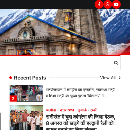
अल्मोड़ा
उत्तराखण्ड
कुमाऊं
ख़बरें
Facebook
Whatsapp
youtub
रानीखेत में शिक्षा-स्वास्थ्य व्यवस्था पर
फूटा कांग्रेस का गुस्सा, मंत्री और
सरकार का पुतला फूंका
Admin
August 6, 2026
भतरोजखान में कांग्रेस का प्रदर्शन, स्वास्थ्य मंत्री
व शिक्षा मंत्री का फूंका पुतला 'विद्यालयों में…
2
अल्मोड़ा
उत्तराखण्ड
कुमाऊं
ख़बरें
रानीखेत में युवा कांग्रेस की जिला बैठक,
8 अगस्त को खड़गे की हल्द्वानी रैली को
Recent Posts
View All
सफल बनाने का लिया संकल्प
Admin
August 6, 2026
संगठन विस्तार के तहत कई नई नियुक्तियां, बूथ
स्तर तक संगठन मजबूत करने और युवाओं…
3
अल्मोड़ा
उत्तराखण्ड
कुमाऊं
ख़बरें
चौखुटिया में सेवा पखवाड़ा शिविर: 954