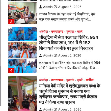
लोगों ने लिया लाभ, 191 में से 182
शिकायतों का मौके पर हुआ निस्तारण
Admin
August 5, 2026
तड़ागताल में आयोजित सेवा पखवाड़ा शिविर में 954
लोगों ने किया प्रतिभाग जिलाधिकारी अंशुल सिंह…
4
अल्मोड़ा
उत्तराखण्ड
कुमाऊं
ख़बरें
धार्मिक
मानिला देवी मंदिर में श्रीमद्भागवत कथा के
चतुर्थ दिवस धूमधाम से मनाया गया
श्रीकृष्ण जन्मोत्सव, राज्य मंत्री कैलाश
पंत ने किया कथा श्रवण
Admin
August 6, 2026
रानीखेत। मानिला देवी मंदिर, कमराड़/विनायक क्षेत्र
में आयोजित श्रीमद्भागवत कथा के चतुर्थ दिवस
गुरुवार को…
1
अल्मोड़ा
उत्तराखण्ड
कुमाऊं
ख़बरें
रानीखेत में शिक्षा-स्वास्थ्य व्यवस्था पर
फूटा कांग्रेस का गुस्सा, मंत्री और