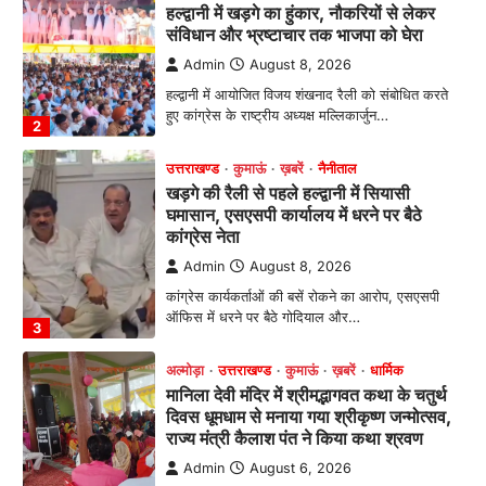
खड़गे की रैली से पहले हल्द्वानी में सियासी
घमासान, एसएसपी कार्यालय में धरने पर बैठे
कांग्रेस नेता
Admin
August 8, 2026
कांग्रेस कार्यकर्ताओं की बसें रोकने का आरोप, एसएसपी
ऑफिस में धरने पर बैठे गोदियाल और…
3
अल्मोड़ा
उत्तराखण्ड
कुमाऊं
ख़बरें
धार्मिक
मानिला देवी मंदिर में श्रीमद्भागवत कथा के चतुर्थ
दिवस धूमधाम से मनाया गया श्रीकृष्ण जन्मोत्सव,
राज्य मंत्री कैलाश पंत ने किया कथा श्रवण
Admin
August 6, 2026
रानीखेत। मानिला देवी मंदिर, कमराड़/विनायक क्षेत्र में
आयोजित श्रीमद्भागवत कथा के चतुर्थ दिवस गुरुवार को…
4
अल्मोड़ा
उत्तराखण्ड
ख़बरें
इंटर-एपीएस सेंट्रल कमांड चेस क्लस्टर-2 में
याग्यिका कुंद्रा ने लहराया परचम, अंडर-14 वर्ग
में हासिल किया प्रथम स्थान