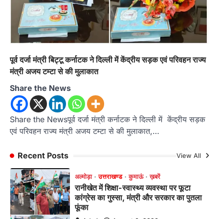
Admin
August 5, 2026
तड़ागताल में आयोजित सेवा पखवाड़ा शिविर में 954 लोगों
ने किया प्रतिभाग जिलाधिकारी अंशुल सिंह…
4
अल्मोड़ा
उत्तराखण्ड
कुमाऊं
ख़बरें
धार्मिक
पूर्व दर्जा मंत्री बिट्टू कर्नाटक ने दिल्ली में केंद्रीय सड़क एवं परिवहन राज्य
मानिला देवी मंदिर में श्रीमद्भागवत कथा के चतुर्थ
मंत्री अजय टम्टा से की मुलाकात
दिवस धूमधाम से मनाया गया श्रीकृष्ण जन्मोत्सव,
राज्य मंत्री कैलाश पंत ने किया कथा श्रवण
Share the News
Admin
August 6, 2026
रानीखेत। मानिला देवी मंदिर, कमराड़/विनायक क्षेत्र में
Share the Newsपूर्व दर्जा मंत्री कर्नाटक ने दिल्ली में केंद्रीय सड़क
आयोजित श्रीमद्भागवत कथा के चतुर्थ दिवस गुरुवार को…
1
एवं परिवहन राज्य मंत्री अजय टम्टा से की मुलाकात,…
अल्मोड़ा
उत्तराखण्ड
कुमाऊं
ख़बरें
रानीखेत में शिक्षा-स्वास्थ्य व्यवस्था पर फूटा
Recent Posts
View All
कांग्रेस का गुस्सा, मंत्री और सरकार का पुतला
फूंका
Admin
August 6, 2026
भतरोजखान में कांग्रेस का प्रदर्शन, स्वास्थ्य मंत्री व शिक्षा
मंत्री का फूंका पुतला 'विद्यालयों में…
2