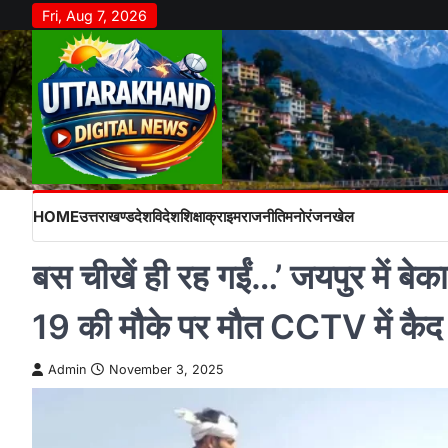
Skip
Fri, Aug 7, 2026
to
content
HOME
उत्तराखण्ड
देश
विदेश
शिक्षा
क्राइम
राजनीति
मनोरंजन
खेल
बस चीखें ही रह गईं…’ जयपुर में बेक
19 की मौके पर मौत CCTV में कै
Admin
November 3, 2025