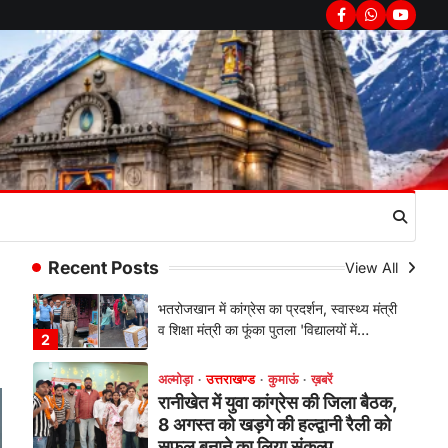
फूटा कांग्रेस का गुस्सा, मंत्री और
Facebook
Whatsapp
youtub
सरकार का पुतला फूंका
Admin
August 6, 2026
भतरोजखान में कांग्रेस का प्रदर्शन, स्वास्थ्य मंत्री
व शिक्षा मंत्री का फूंका पुतला 'विद्यालयों में…
2
अल्मोड़ा
उत्तराखण्ड
कुमाऊं
ख़बरें
रानीखेत में युवा कांग्रेस की जिला बैठक,
8 अगस्त को खड़गे की हल्द्वानी रैली को
सफल बनाने का लिया संकल्प
Admin
August 6, 2026
Recent Posts
View All
संगठन विस्तार के तहत कई नई नियुक्तियां, बूथ
स्तर तक संगठन मजबूत करने और युवाओं…
3
अल्मोड़ा
उत्तराखण्ड
कुमाऊं
ख़बरें
चौखुटिया में सेवा पखवाड़ा शिविर: 954
लोगों ने लिया लाभ, 191 में से 182
शिकायतों का मौके पर हुआ निस्तारण