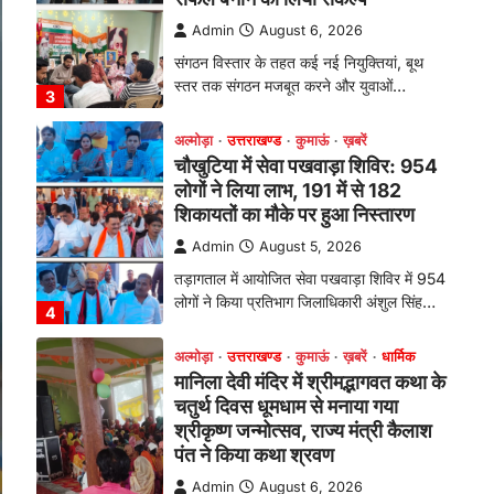
Admin
August 5, 2026
तड़ागताल में आयोजित सेवा पखवाड़ा शिविर में 954
लोगों ने किया प्रतिभाग जिलाधिकारी अंशुल सिंह…
4
अल्मोड़ा
उत्तराखण्ड
कुमाऊं
ख़बरें
धार्मिक
मानिला देवी मंदिर में श्रीमद्भागवत कथा के
चतुर्थ दिवस धूमधाम से मनाया गया
श्रीकृष्ण जन्मोत्सव, राज्य मंत्री कैलाश
पंत ने किया कथा श्रवण
Admin
August 6, 2026
रानीखेत। मानिला देवी मंदिर, कमराड़/विनायक क्षेत्र
में आयोजित श्रीमद्भागवत कथा के चतुर्थ दिवस
गुरुवार को…
1
अल्मोड़ा
उत्तराखण्ड
कुमाऊं
ख़बरें
रानीखेत में शिक्षा-स्वास्थ्य व्यवस्था पर
फूटा कांग्रेस का गुस्सा, मंत्री और
सरकार का पुतला फूंका
Admin
August 6, 2026