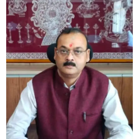
अल्मोड़ा
उत्तराखण्ड
कुमाऊं
ख़बरें
रानीखेत में युवा कांग्रेस की जिला बैठक, 8
अगस्त को खड़गे की हल्द्वानी रैली को सफल
बनाने का लिया संकल्प
Admin
August 6, 2026
संगठन विस्तार के तहत कई नई नियुक्तियां, बूथ स्तर तक
संगठन मजबूत करने और युवाओं…
3
अल्मोड़ा
उत्तराखण्ड
कुमाऊं
ख़बरें
चौखुटिया में सेवा पखवाड़ा शिविर: 954 लोगों ने
लिया लाभ, 191 में से 182 शिकायतों का मौके
पर हुआ निस्तारण
Admin
August 5, 2026
तड़ागताल में आयोजित सेवा पखवाड़ा शिविर में 954 लोगों
ने किया प्रतिभाग जिलाधिकारी अंशुल सिंह…
4
अल्मोड़ा
उत्तराखण्ड
कुमाऊं
ख़बरें
धार्मिक
मानिला देवी मंदिर में श्रीमद्भागवत कथा के चतुर्थ
दिवस धूमधाम से मनाया गया श्रीकृष्ण जन्मोत्सव,
राज्य मंत्री कैलाश पंत ने किया कथा श्रवण