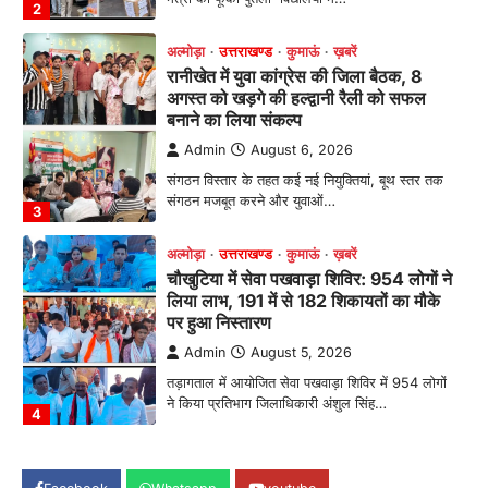
3
अल्मोड़ा
उत्तराखण्ड
कुमाऊं
ख़बरें
चौखुटिया में सेवा पखवाड़ा शिविर: 954 लोगों ने
लिया लाभ, 191 में से 182 शिकायतों का मौके
पर हुआ निस्तारण
Admin
August 5, 2026
तड़ागताल में आयोजित सेवा पखवाड़ा शिविर में 954 लोगों
ने किया प्रतिभाग जिलाधिकारी अंशुल सिंह…
4
अल्मोड़ा
उत्तराखण्ड
कुमाऊं
ख़बरें
धार्मिक
मानिला देवी मंदिर में श्रीमद्भागवत कथा के चतुर्थ
दिवस धूमधाम से मनाया गया श्रीकृष्ण जन्मोत्सव,
राज्य मंत्री कैलाश पंत ने किया कथा श्रवण
Admin
August 6, 2026
रानीखेत। मानिला देवी मंदिर, कमराड़/विनायक क्षेत्र में
आयोजित श्रीमद्भागवत कथा के चतुर्थ दिवस गुरुवार को…
1
अल्मोड़ा
उत्तराखण्ड
कुमाऊं
ख़बरें
रानीखेत में शिक्षा-स्वास्थ्य व्यवस्था पर फूटा