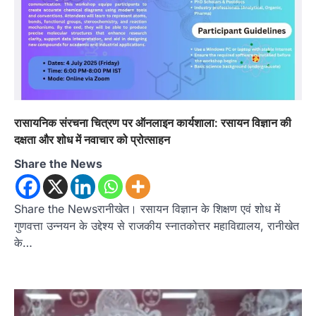
रासायनिक संरचना चित्रण पर ऑनलाइन कार्यशाला: रसायन विज्ञान की
दक्षता और शोध में नवाचार को प्रोत्साहन
Share the News
अल्मोड़ा
उत्तराखण्ड
कुमाऊं
ख़बरें
Share the Newsरानीखेत। रसायन विज्ञान के शिक्षण एवं शोध में
रानीखेत में शिक्षा-स्वास्थ्य व्यवस्था पर फूटा
कांग्रेस का गुस्सा, मंत्री और सरकार का पुतला
गुणवत्ता उन्नयन के उद्देश्य से राजकीय स्नातकोत्तर महाविद्यालय, रानीखेत
फूंका
के…
Admin
August 6, 2026
भतरोजखान में कांग्रेस का प्रदर्शन, स्वास्थ्य मंत्री व शिक्षा
मंत्री का फूंका पुतला 'विद्यालयों में…
2