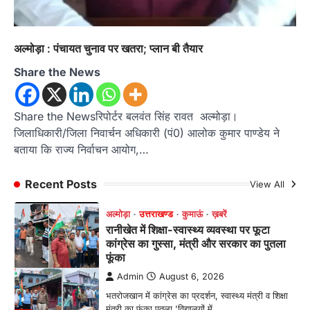
Admin
August 6, 2026
रानीखेत। मानिला देवी मंदिर, कमराड़/विनायक क्षेत्र में
अल्मोड़ा : पंचायत चुनाव पर खतरा; प्लान बी तैयार
आयोजित श्रीमद्भागवत कथा के चतुर्थ दिवस गुरुवार को…
1
Share the News
अल्मोड़ा
उत्तराखण्ड
कुमाऊं
ख़बरें
रानीखेत में शिक्षा-स्वास्थ्य व्यवस्था पर फूटा
कांग्रेस का गुस्सा, मंत्री और सरकार का पुतला
Share the Newsरिपोर्टर बलवंत सिंह रावत अल्मोड़ा।
फूंका
जिलाधिकारी/जिला निवार्चन अधिकारी (पं0) आलोक कुमार पाण्डेय ने
बताया कि राज्य निर्वाचन आयोग,…
Admin
August 6, 2026
भतरोजखान में कांग्रेस का प्रदर्शन, स्वास्थ्य मंत्री व शिक्षा
मंत्री का फूंका पुतला 'विद्यालयों में…
Recent Posts
View All
2
अल्मोड़ा
उत्तराखण्ड
कुमाऊं
ख़बरें
रानीखेत में युवा कांग्रेस की जिला बैठक, 8
अगस्त को खड़गे की हल्द्वानी रैली को सफल
बनाने का लिया संकल्प
Admin
August 6, 2026
संगठन विस्तार के तहत कई नई नियुक्तियां, बूथ स्तर तक
संगठन मजबूत करने और युवाओं…