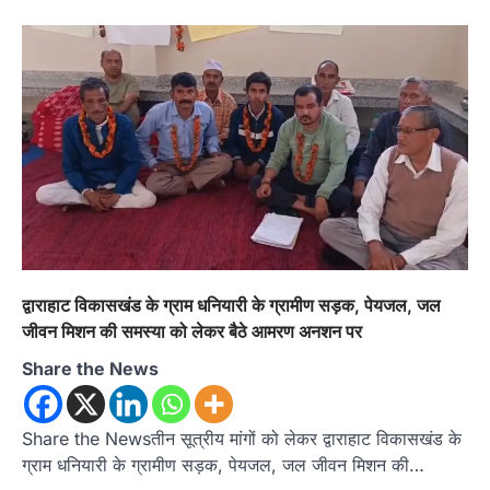
अल्मोड़ा
उत्तराखण्ड
कुमाऊं
ख़बरें
चौखुटिया में सेवा पखवाड़ा शिविर: 954 लोगों ने
लिया लाभ, 191 में से 182 शिकायतों का मौके
पर हुआ निस्तारण
Admin
August 5, 2026
तड़ागताल में आयोजित सेवा पखवाड़ा शिविर में 954 लोगों
ने किया प्रतिभाग जिलाधिकारी अंशुल सिंह…
4
अल्मोड़ा
उत्तराखण्ड
कुमाऊं
ख़बरें
धार्मिक
मानिला देवी मंदिर में श्रीमद्भागवत कथा के चतुर्थ
दिवस धूमधाम से मनाया गया श्रीकृष्ण जन्मोत्सव,
राज्य मंत्री कैलाश पंत ने किया कथा श्रवण
द्वाराहाट विकासखंड के ग्राम धनियारी के ग्रामीण सड़क, पेयजल, जल
जीवन मिशन की समस्या को लेकर बैठे आमरण अनशन पर
Admin
August 6, 2026
रानीखेत। मानिला देवी मंदिर, कमराड़/विनायक क्षेत्र में
Share the News
आयोजित श्रीमद्भागवत कथा के चतुर्थ दिवस गुरुवार को…
1
Share the Newsतीन सूत्रीय मांगों को लेकर द्वाराहाट विकासखंड के
अल्मोड़ा
उत्तराखण्ड
कुमाऊं
ख़बरें
रानीखेत में शिक्षा-स्वास्थ्य व्यवस्था पर फूटा
ग्राम धनियारी के ग्रामीण सड़क, पेयजल, जल जीवन मिशन की…
कांग्रेस का गुस्सा, मंत्री और सरकार का पुतला