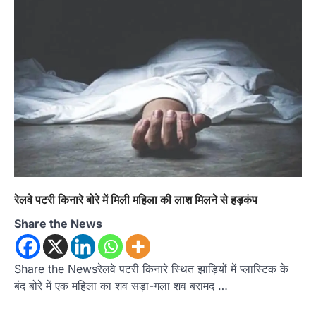
अल्मोड़ा
उत्तराखण्ड
कुमाऊं
ख़बरें
रानीखेत में शिक्षा-स्वास्थ्य व्यवस्था पर फूटा
कांग्रेस का गुस्सा, मंत्री और सरकार का पुतला
फूंका
Admin
August 6, 2026
भतरोजखान में कांग्रेस का प्रदर्शन, स्वास्थ्य मंत्री व शिक्षा
मंत्री का फूंका पुतला 'विद्यालयों में…
2
रेलवे पटरी किनारे बोरे में मिली महिला की लाश मिलने से हड़कंप
अल्मोड़ा
उत्तराखण्ड
कुमाऊं
ख़बरें
रानीखेत में युवा कांग्रेस की जिला बैठक, 8
Share the News
अगस्त को खड़गे की हल्द्वानी रैली को सफल
बनाने का लिया संकल्प
Share the Newsरेलवे पटरी किनारे स्थित झाड़ियों में प्लास्टिक के
Admin
August 6, 2026
बंद बोरे में एक महिला का शव सड़ा-गला शव बरामद …
संगठन विस्तार के तहत कई नई नियुक्तियां, बूथ स्तर तक
संगठन मजबूत करने और युवाओं…
3