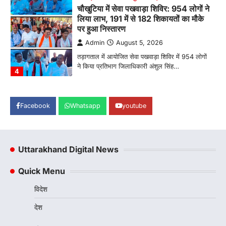
ने किया प्रतिभाग जिलाधिकारी अंशुल सिंह…
4
अल्मोड़ा
उत्तराखण्ड
कुमाऊं
ख़बरें
धार्मिक
मानिला देवी मंदिर में श्रीमद्भागवत कथा के चतुर्थ
दिवस धूमधाम से मनाया गया श्रीकृष्ण जन्मोत्सव,
राज्य मंत्री कैलाश पंत ने किया कथा श्रवण
Admin
August 6, 2026
रानीखेत। मानिला देवी मंदिर, कमराड़/विनायक क्षेत्र में
आयोजित श्रीमद्भागवत कथा के चतुर्थ दिवस गुरुवार को…
1
Facebook
Whatsapp
youtube
अल्मोड़ा
उत्तराखण्ड
कुमाऊं
ख़बरें
रानीखेत में शिक्षा-स्वास्थ्य व्यवस्था पर फूटा
कांग्रेस का गुस्सा, मंत्री और सरकार का पुतला
Uttarakhand Digital News
फूंका
Quick Menu
Admin
August 6, 2026
भतरोजखान में कांग्रेस का प्रदर्शन, स्वास्थ्य मंत्री व शिक्षा
विदेश
मंत्री का फूंका पुतला 'विद्यालयों में…
2
देश
अल्मोड़ा
उत्तराखण्ड
कुमाऊं
ख़बरें