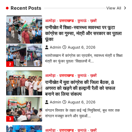
फूंका
Recent Posts
View All
Admin
August 6, 2026
भतरोजखान में कांग्रेस का प्रदर्शन, स्वास्थ्य मंत्री व शिक्षा
मंत्री का फूंका पुतला 'विद्यालयों में…
2
अल्मोड़ा
उत्तराखण्ड
कुमाऊं
ख़बरें
रानीखेत में युवा कांग्रेस की जिला बैठक, 8
अगस्त को खड़गे की हल्द्वानी रैली को सफल
बनाने का लिया संकल्प
Admin
August 6, 2026
संगठन विस्तार के तहत कई नई नियुक्तियां, बूथ स्तर तक
संगठन मजबूत करने और युवाओं…
3
अल्मोड़ा
उत्तराखण्ड
कुमाऊं
ख़बरें
चौखुटिया में सेवा पखवाड़ा शिविर: 954 लोगों ने
लिया लाभ, 191 में से 182 शिकायतों का मौके
पर हुआ निस्तारण
Admin
August 5, 2026
तड़ागताल में आयोजित सेवा पखवाड़ा शिविर में 954 लोगों