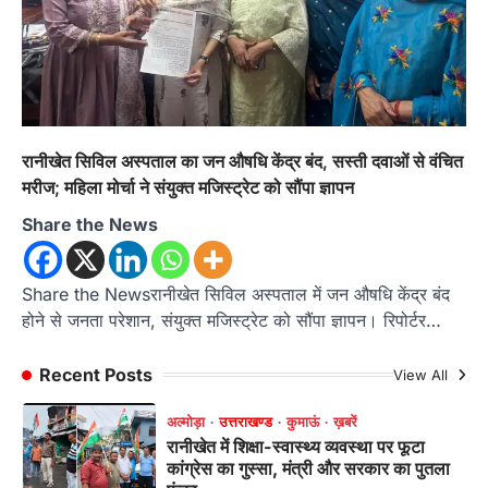
अल्मोड़ा
उत्तराखण्ड
कुमाऊं
ख़बरें
धार्मिक
मानिला देवी मंदिर में श्रीमद्भागवत कथा के चतुर्थ
दिवस धूमधाम से मनाया गया श्रीकृष्ण जन्मोत्सव,
राज्य मंत्री कैलाश पंत ने किया कथा श्रवण
Admin
August 6, 2026
रानीखेत। मानिला देवी मंदिर, कमराड़/विनायक क्षेत्र में
रानीखेत सिविल अस्पताल का जन औषधि केंद्र बंद, सस्ती दवाओं से वंचित
आयोजित श्रीमद्भागवत कथा के चतुर्थ दिवस गुरुवार को…
1
मरीज; महिला मोर्चा ने संयुक्त मजिस्ट्रेट को सौंपा ज्ञापन
अल्मोड़ा
उत्तराखण्ड
कुमाऊं
ख़बरें
Share the News
रानीखेत में शिक्षा-स्वास्थ्य व्यवस्था पर फूटा
कांग्रेस का गुस्सा, मंत्री और सरकार का पुतला
फूंका
Share the Newsरानीखेत सिविल अस्पताल में जन औषधि केंद्र बंद
होने से जनता परेशान, संयुक्त मजिस्ट्रेट को सौंपा ज्ञापन। रिपोर्टर…
Admin
August 6, 2026
भतरोजखान में कांग्रेस का प्रदर्शन, स्वास्थ्य मंत्री व शिक्षा
मंत्री का फूंका पुतला 'विद्यालयों में…
Recent Posts
View All
2
अल्मोड़ा
उत्तराखण्ड
कुमाऊं
ख़बरें
रानीखेत में युवा कांग्रेस की जिला बैठक, 8
अगस्त को खड़गे की हल्द्वानी रैली को सफल