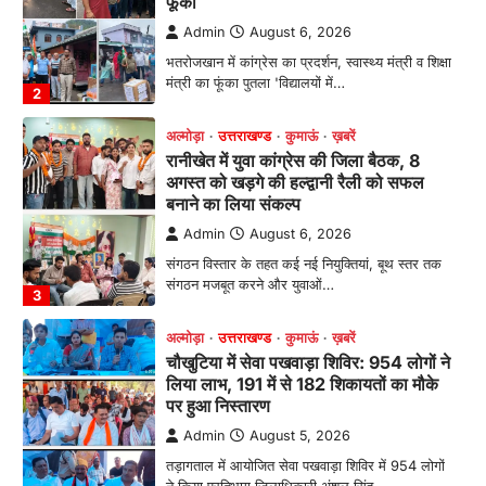
बनाने का लिया संकल्प
Admin
August 6, 2026
संगठन विस्तार के तहत कई नई नियुक्तियां, बूथ स्तर तक
संगठन मजबूत करने और युवाओं…
3
अल्मोड़ा
उत्तराखण्ड
कुमाऊं
ख़बरें
चौखुटिया में सेवा पखवाड़ा शिविर: 954 लोगों ने
लिया लाभ, 191 में से 182 शिकायतों का मौके
पर हुआ निस्तारण
Admin
August 5, 2026
तड़ागताल में आयोजित सेवा पखवाड़ा शिविर में 954 लोगों
ने किया प्रतिभाग जिलाधिकारी अंशुल सिंह…
4
अल्मोड़ा
उत्तराखण्ड
कुमाऊं
ख़बरें
धार्मिक
मानिला देवी मंदिर में श्रीमद्भागवत कथा के चतुर्थ
दिवस धूमधाम से मनाया गया श्रीकृष्ण जन्मोत्सव,
राज्य मंत्री कैलाश पंत ने किया कथा श्रवण
Admin
August 6, 2026
रानीखेत। मानिला देवी मंदिर, कमराड़/विनायक क्षेत्र में
आयोजित श्रीमद्भागवत कथा के चतुर्थ दिवस गुरुवार को…