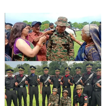
अल्मोड़ा
उत्तराखण्ड
कुमाऊं
ख़बरें
रानीखेत में शिक्षा-स्वास्थ्य व्यवस्था पर फूटा
कांग्रेस का गुस्सा, मंत्री और सरकार का पुतला
फूंका
Admin
August 6, 2026