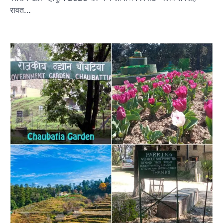
रावत…
उत्तराखण्ड
कुमाऊं
ख़बरें
नैनीताल
हल्द्वानी में खड़गे का हुंकार, नौकरियों से लेकर
संविधान और भ्रष्टाचार तक भाजपा को घेरा
Admin
August 8, 2026
हल्द्वानी में आयोजित विजय शंखनाद रैली को संबोधित करते
हुए कांग्रेस के राष्ट्रीय अध्यक्ष मल्लिकार्जुन…
2
उत्तराखण्ड
कुमाऊं
ख़बरें
नैनीताल
खड़गे की रैली से पहले हल्द्वानी में सियासी
घमासान, एसएसपी कार्यालय में धरने पर बैठे
कांग्रेस नेता
Admin
August 8, 2026
कांग्रेस कार्यकर्ताओं की बसें रोकने का आरोप, एसएसपी
ऑफिस में धरने पर बैठे गोदियाल और…
3
अल्मोड़ा
उत्तराखण्ड
कुमाऊं
ख़बरें
धार्मिक
मानिला देवी मंदिर में श्रीमद्भागवत कथा के चतुर्थ
दिवस धूमधाम से मनाया गया श्रीकृष्ण जन्मोत्सव,
राज्य मंत्री कैलाश पंत ने किया कथा श्रवण