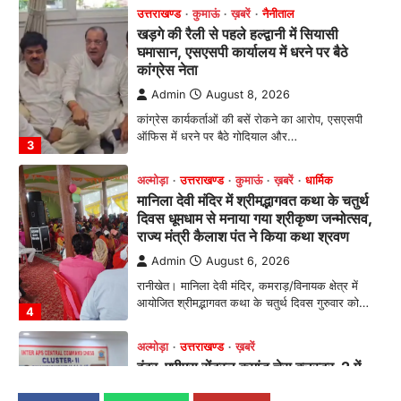
उत्तराखण्ड
कुमाऊं
ख़बरें
नैनीताल
खड़गे की रैली से पहले हल्द्वानी में सियासी
घमासान, एसएसपी कार्यालय में धरने पर बैठे
कांग्रेस नेता
Admin
August 8, 2026
कांग्रेस कार्यकर्ताओं की बसें रोकने का आरोप, एसएसपी
ऑफिस में धरने पर बैठे गोदियाल और…
3
अल्मोड़ा
उत्तराखण्ड
कुमाऊं
ख़बरें
धार्मिक
मानिला देवी मंदिर में श्रीमद्भागवत कथा के चतुर्थ
दिवस धूमधाम से मनाया गया श्रीकृष्ण जन्मोत्सव,
राज्य मंत्री कैलाश पंत ने किया कथा श्रवण
Admin
August 6, 2026
रानीखेत। मानिला देवी मंदिर, कमराड़/विनायक क्षेत्र में
आयोजित श्रीमद्भागवत कथा के चतुर्थ दिवस गुरुवार को…
4
अल्मोड़ा
उत्तराखण्ड
ख़बरें
इंटर-एपीएस सेंट्रल कमांड चेस क्लस्टर-2 में
याग्यिका कुंद्रा ने लहराया परचम, अंडर-14 वर्ग