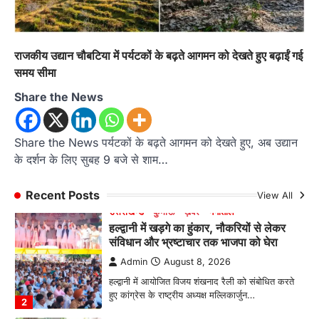
Admin
August 6, 2026
रानीखेत। मानिला देवी मंदिर, कमराड़/विनायक क्षेत्र में
आयोजित श्रीमद्भागवत कथा के चतुर्थ दिवस गुरुवार को…
4
राजकीय उद्यान चौबटिया में पर्यटकों के बढ़ते आगमन को देखते हुए बढ़ाईं गई
समय सीमा
अल्मोड़ा
उत्तराखण्ड
ख़बरें
इंटर-एपीएस सेंट्रल कमांड चेस क्लस्टर-2 में
Share the News
याग्यिका कुंद्रा ने लहराया परचम, अंडर-14 वर्ग
में हासिल किया प्रथम स्थान
Share the News पर्यटकों के बढ़ते आगमन को देखते हुए, अब उद्यान
Admin
August 8, 2026
के दर्शन के लिए सुबह 9 बजे से शाम…
रानीखेत। आर्मी पब्लिक स्कूल रानीखेत की प्रतिभाशाली
छात्रा याग्यिका कुंद्रा ने अपनी शानदार शतरंज प्रतिभा…
1
Recent Posts
View All
उत्तराखण्ड
कुमाऊं
ख़बरें
नैनीताल
हल्द्वानी में खड़गे का हुंकार, नौकरियों से लेकर
संविधान और भ्रष्टाचार तक भाजपा को घेरा
Admin
August 8, 2026
हल्द्वानी में आयोजित विजय शंखनाद रैली को संबोधित करते
हुए कांग्रेस के राष्ट्रीय अध्यक्ष मल्लिकार्जुन…
2