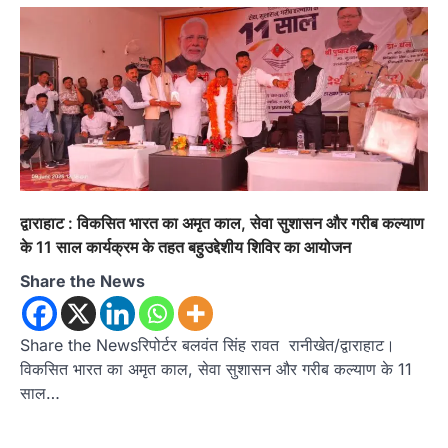
उत्तराखण्ड
कुमाऊं
ख़बरें
नैनीताल
हल्द्वानी में खड़गे का हुंकार, नौकरियों से लेकर
संविधान और भ्रष्टाचार तक भाजपा को घेरा
द्वाराहाट : विकसित भारत का अमृत काल, सेवा सुशासन और गरीब कल्याण
Admin
August 8, 2026
के 11 साल कार्यक्रम के तहत बहुउद्देशीय शिविर का आयोजन
हल्द्वानी में आयोजित विजय शंखनाद रैली को संबोधित करते
Share the News
हुए कांग्रेस के राष्ट्रीय अध्यक्ष मल्लिकार्जुन…
2
उत्तराखण्ड
कुमाऊं
ख़बरें
नैनीताल
Share the Newsरिपोर्टर बलवंत सिंह रावत रानीखेत/द्वाराहाट।
खड़गे की रैली से पहले हल्द्वानी में सियासी
विकसित भारत का अमृत काल, सेवा सुशासन और गरीब कल्याण के 11
घमासान, एसएसपी कार्यालय में धरने पर बैठे
साल…
कांग्रेस नेता
Admin
August 8, 2026