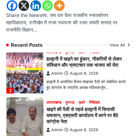
हल्द्वानी में खड़गे का हुंकार, नौकरियों से लेकर
संविधान और भ्रष्टाचार तक भाजपा को घेरा
Share the Newsस्व. जय दत्त वैला राजकीय स्नातकोत्तर
Admin
August 8, 2026
महाविद्यालय, रानीखेत में राज्य स्थापना की रजत जयंती सप्ताह पर
हल्द्वानी में आयोजित विजय शंखनाद रैली को संबोधित करते
राजनीति विज्ञान…
हुए कांग्रेस के राष्ट्रीय अध्यक्ष मल्लिकार्जुन…
2
Recent Posts
View All
उत्तराखण्ड
कुमाऊं
ख़बरें
नैनीताल
खड़गे की रैली से पहले हल्द्वानी में सियासी
घमासान, एसएसपी कार्यालय में धरने पर बैठे
कांग्रेस नेता
Admin
August 8, 2026
कांग्रेस कार्यकर्ताओं की बसें रोकने का आरोप, एसएसपी
ऑफिस में धरने पर बैठे गोदियाल और…
3
अल्मोड़ा
उत्तराखण्ड
कुमाऊं
ख़बरें
धार्मिक
मानिला देवी मंदिर में श्रीमद्भागवत कथा के चतुर्थ
दिवस धूमधाम से मनाया गया श्रीकृष्ण जन्मोत्सव,
राज्य मंत्री कैलाश पंत ने किया कथा श्रवण
Admin
August 6, 2026