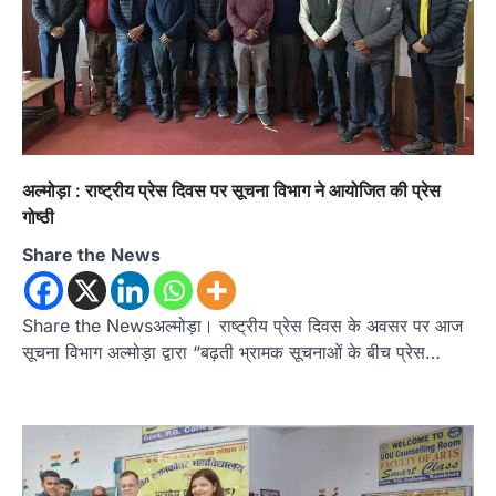
उत्तराखण्ड
कुमाऊं
ख़बरें
नैनीताल
अल्मोड़ा : राष्ट्रीय प्रेस दिवस पर सूचना विभाग ने आयोजित की प्रेस
हल्द्वानी में खड़गे का हुंकार, नौकरियों से लेकर
गोष्ठी
संविधान और भ्रष्टाचार तक भाजपा को घेरा
Share the News
Admin
August 8, 2026
हल्द्वानी में आयोजित विजय शंखनाद रैली को संबोधित करते
हुए कांग्रेस के राष्ट्रीय अध्यक्ष मल्लिकार्जुन…
2
Share the Newsअल्मोड़ा। राष्ट्रीय प्रेस दिवस के अवसर पर आज
सूचना विभाग अल्मोड़ा द्वारा “बढ़ती भ्रामक सूचनाओं के बीच प्रेस…
उत्तराखण्ड
कुमाऊं
ख़बरें
नैनीताल
खड़गे की रैली से पहले हल्द्वानी में सियासी
घमासान, एसएसपी कार्यालय में धरने पर बैठे
कांग्रेस नेता
Admin
August 8, 2026
कांग्रेस कार्यकर्ताओं की बसें रोकने का आरोप, एसएसपी