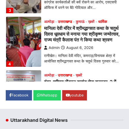
रानीखेत। मानिला देवी मंदिर, कमराड़/विनायक क्षेत्र में
आयोजित श्रीमद्भागवत कथा के चतुर्थ दिवस गुरुवार को…
4
अल्मोड़ा
उत्तराखण्ड
ख़बरें
इंटर-एपीएस सेंट्रल कमांड चेस क्लस्टर-2 में
याग्यिका कुंद्रा ने लहराया परचम, अंडर-14 वर्ग
में हासिल किया प्रथम स्थान
Admin
August 8, 2026
रानीखेत। आर्मी पब्लिक स्कूल रानीखेत की प्रतिभाशाली
छात्रा याग्यिका कुंद्रा ने अपनी शानदार शतरंज प्रतिभा…
1
उत्तराखण्ड
कुमाऊं
ख़बरें
नैनीताल
हल्द्वानी में खड़गे का हुंकार, नौकरियों से लेकर
संविधान और भ्रष्टाचार तक भाजपा को घेरा
Facebook
Whatsapp
youtube
Admin
August 8, 2026
हल्द्वानी में आयोजित विजय शंखनाद रैली को संबोधित करते
हुए कांग्रेस के राष्ट्रीय अध्यक्ष मल्लिकार्जुन…
2
Uttarakhand Digital News
उत्तराखण्ड
कुमाऊं
ख़बरें
नैनीताल