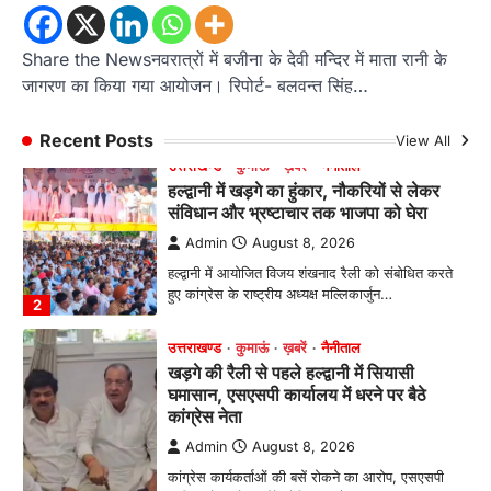
याग्यिका कुंद्रा ने लहराया परचम, अंडर-14 वर्ग
में हासिल किया प्रथम स्थान
Share the Newsनवरात्रों में बजीना के देवी मन्दिर में माता रानी के
Admin
August 8, 2026
जागरण का किया गया आयोजन। रिपोर्ट- बलवन्त सिंह…
रानीखेत। आर्मी पब्लिक स्कूल रानीखेत की प्रतिभाशाली
छात्रा याग्यिका कुंद्रा ने अपनी शानदार शतरंज प्रतिभा…
1
Recent Posts
View All
उत्तराखण्ड
कुमाऊं
ख़बरें
नैनीताल
हल्द्वानी में खड़गे का हुंकार, नौकरियों से लेकर
संविधान और भ्रष्टाचार तक भाजपा को घेरा
Admin
August 8, 2026
हल्द्वानी में आयोजित विजय शंखनाद रैली को संबोधित करते
हुए कांग्रेस के राष्ट्रीय अध्यक्ष मल्लिकार्जुन…
2
उत्तराखण्ड
कुमाऊं
ख़बरें
नैनीताल
खड़गे की रैली से पहले हल्द्वानी में सियासी
घमासान, एसएसपी कार्यालय में धरने पर बैठे
कांग्रेस नेता
Admin
August 8, 2026
कांग्रेस कार्यकर्ताओं की बसें रोकने का आरोप, एसएसपी