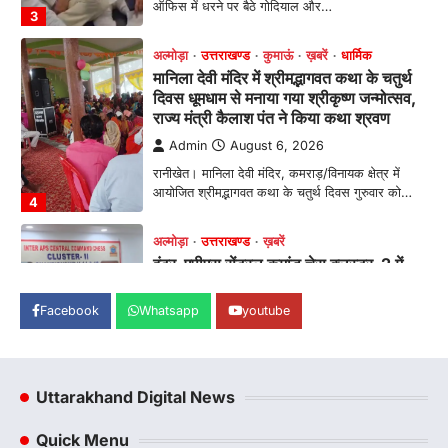
ऑफिस में धरने पर बैठे गोदियाल और…
3
अल्मोड़ा
उत्तराखण्ड
कुमाऊं
ख़बरें
धार्मिक
मानिला देवी मंदिर में श्रीमद्भागवत कथा के चतुर्थ
दिवस धूमधाम से मनाया गया श्रीकृष्ण जन्मोत्सव,
राज्य मंत्री कैलाश पंत ने किया कथा श्रवण
Admin
August 6, 2026
रानीखेत। मानिला देवी मंदिर, कमराड़/विनायक क्षेत्र में
आयोजित श्रीमद्भागवत कथा के चतुर्थ दिवस गुरुवार को…
4
अल्मोड़ा
उत्तराखण्ड
ख़बरें
इंटर-एपीएस सेंट्रल कमांड चेस क्लस्टर-2 में
याग्यिका कुंद्रा ने लहराया परचम, अंडर-14 वर्ग
में हासिल किया प्रथम स्थान
Facebook
Whatsapp
youtube
Admin
August 8, 2026
रानीखेत। आर्मी पब्लिक स्कूल रानीखेत की प्रतिभाशाली
छात्रा याग्यिका कुंद्रा ने अपनी शानदार शतरंज प्रतिभा…
1
Uttarakhand Digital News
उत्तराखण्ड
कुमाऊं
ख़बरें
नैनीताल
Quick Menu