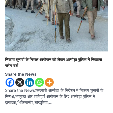
उत्तराखण्ड
कुमाऊं
ख़बरें
नैनीताल
निकाय चुनावों के निष्पक्ष आयोजन को लेकर अल्मोड़ा पुलिस ने निकाला
हल्द्वानी में खड़गे का हुंकार, नौकरियों से लेकर
फ्लैग मार्च
संविधान और भ्रष्टाचार तक भाजपा को घेरा
Share the News
Admin
August 8, 2026
हल्द्वानी में आयोजित विजय शंखनाद रैली को संबोधित करते
हुए कांग्रेस के राष्ट्रीय अध्यक्ष मल्लिकार्जुन…
2
Share the Newsएसएसपी अल्मोड़ा के निर्देशन में निकाय चुनावों के
निष्पक्ष,भयमुक्त और शांतिपूर्ण आयोजन के लिए अल्मोड़ा पुलिस ने
उत्तराखण्ड
कुमाऊं
ख़बरें
नैनीताल
द्वाराहाट,भिकियासैंण,चौखुटिया,…
खड़गे की रैली से पहले हल्द्वानी में सियासी
घमासान, एसएसपी कार्यालय में धरने पर बैठे