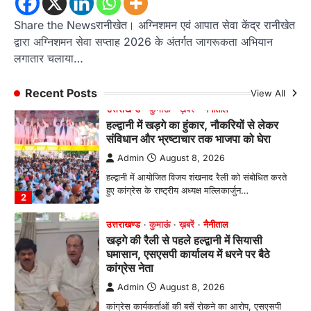
छात्रा याग्यिका कुंद्रा ने अपनी शानदार शतरंज प्रतिभा…
1
Share the Newsरानीखेत। अग्निशमन एवं आपात सेवा केंद्र रानीखेत
उत्तराखण्ड
कुमाऊं
ख़बरें
नैनीताल
द्वारा अग्निशमन सेवा सप्ताह 2026 के अंतर्गत जागरूकता अभियान
हल्द्वानी में खड़गे का हुंकार, नौकरियों से लेकर
लगातार चलाया…
संविधान और भ्रष्टाचार तक भाजपा को घेरा
Admin
August 8, 2026
Recent Posts
View All
हल्द्वानी में आयोजित विजय शंखनाद रैली को संबोधित करते
हुए कांग्रेस के राष्ट्रीय अध्यक्ष मल्लिकार्जुन…
2
उत्तराखण्ड
कुमाऊं
ख़बरें
नैनीताल
खड़गे की रैली से पहले हल्द्वानी में सियासी
घमासान, एसएसपी कार्यालय में धरने पर बैठे
कांग्रेस नेता
Admin
August 8, 2026
कांग्रेस कार्यकर्ताओं की बसें रोकने का आरोप, एसएसपी
ऑफिस में धरने पर बैठे गोदियाल और…
3
अल्मोड़ा
उत्तराखण्ड
कुमाऊं
ख़बरें
धार्मिक
मानिला देवी मंदिर में श्रीमद्भागवत कथा के चतुर्थ
दिवस धूमधाम से मनाया गया श्रीकृष्ण जन्मोत्सव,