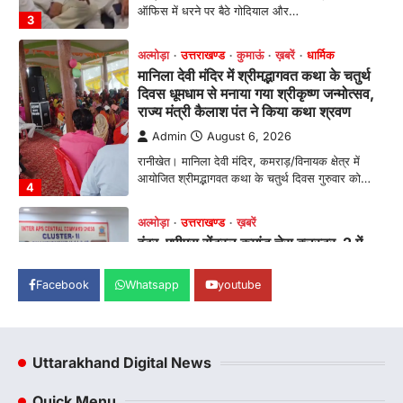
राज्य मंत्री कैलाश पंत ने किया कथा श्रवण
Admin
August 6, 2026
रानीखेत। मानिला देवी मंदिर, कमराड़/विनायक क्षेत्र में
आयोजित श्रीमद्भागवत कथा के चतुर्थ दिवस गुरुवार को…
4
अल्मोड़ा
उत्तराखण्ड
ख़बरें
इंटर-एपीएस सेंट्रल कमांड चेस क्लस्टर-2 में
याग्यिका कुंद्रा ने लहराया परचम, अंडर-14 वर्ग
में हासिल किया प्रथम स्थान
Admin
August 8, 2026
रानीखेत। आर्मी पब्लिक स्कूल रानीखेत की प्रतिभाशाली
छात्रा याग्यिका कुंद्रा ने अपनी शानदार शतरंज प्रतिभा…
1
Facebook
Whatsapp
youtube
उत्तराखण्ड
कुमाऊं
ख़बरें
नैनीताल
हल्द्वानी में खड़गे का हुंकार, नौकरियों से लेकर
संविधान और भ्रष्टाचार तक भाजपा को घेरा
Admin
August 8, 2026
Uttarakhand Digital News
हल्द्वानी में आयोजित विजय शंखनाद रैली को संबोधित करते
हुए कांग्रेस के राष्ट्रीय अध्यक्ष मल्लिकार्जुन…
Quick Menu