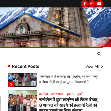
पंत ने किया कथा श्रवण
Facebook
Whatsapp
youtub
Admin
August 6, 2026
रानीखेत। मानिला देवी मंदिर, कमराड़/विनायक क्षेत्र
में आयोजित श्रीमद्भागवत कथा के चतुर्थ दिवस
गुरुवार को…
1
अल्मोड़ा
उत्तराखण्ड
कुमाऊं
ख़बरें
रानीखेत में शिक्षा-स्वास्थ्य व्यवस्था पर
फूटा कांग्रेस का गुस्सा, मंत्री और
सरकार का पुतला फूंका
Admin
August 6, 2026
Recent Posts
View All
भतरोजखान में कांग्रेस का प्रदर्शन, स्वास्थ्य मंत्री
व शिक्षा मंत्री का फूंका पुतला 'विद्यालयों में…
2
अल्मोड़ा
उत्तराखण्ड
कुमाऊं
ख़बरें
रानीखेत में युवा कांग्रेस की जिला बैठक,
8 अगस्त को खड़गे की हल्द्वानी रैली को
सफल बनाने का लिया संकल्प