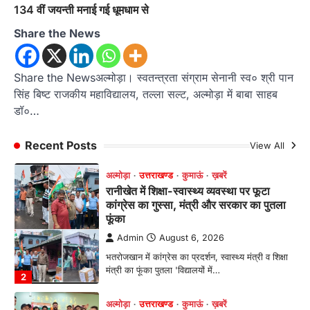
मानिला देवी मंदिर में श्रीमद्भागवत कथा के चतुर्थ
134 वीं जयन्ती मनाई गई धूमधाम से
दिवस धूमधाम से मनाया गया श्रीकृष्ण जन्मोत्सव,
राज्य मंत्री कैलाश पंत ने किया कथा श्रवण
Share the News
Admin
August 6, 2026
रानीखेत। मानिला देवी मंदिर, कमराड़/विनायक क्षेत्र में
Share the Newsअल्मोड़ा। स्वतन्त्रता संग्राम सेनानी स्व० श्री पान
आयोजित श्रीमद्भागवत कथा के चतुर्थ दिवस गुरुवार को…
1
सिंह बिष्ट राजकीय महाविद्यालय, तल्ला सल्ट, अल्मोड़ा में बाबा साहब
डॉ०…
अल्मोड़ा
उत्तराखण्ड
कुमाऊं
ख़बरें
रानीखेत में शिक्षा-स्वास्थ्य व्यवस्था पर फूटा
Recent Posts
View All
कांग्रेस का गुस्सा, मंत्री और सरकार का पुतला
फूंका
Admin
August 6, 2026
भतरोजखान में कांग्रेस का प्रदर्शन, स्वास्थ्य मंत्री व शिक्षा
मंत्री का फूंका पुतला 'विद्यालयों में…
2
अल्मोड़ा
उत्तराखण्ड
कुमाऊं
ख़बरें
रानीखेत में युवा कांग्रेस की जिला बैठक, 8
अगस्त को खड़गे की हल्द्वानी रैली को सफल
बनाने का लिया संकल्प
Admin
August 6, 2026