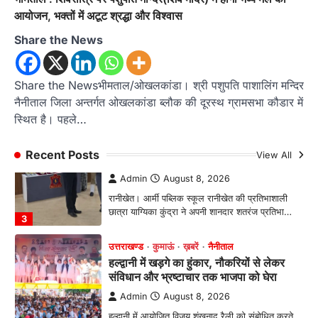
सफर’ का भव्य विमोचन, जन आंदोलनों के
आयोजन, भक्तों में अटूट श्रद्धा और विश्वास
इतिहास को सहेजने का प्रयास
Share the News
Admin
August 9, 2026
उत्तराखंड के सामाजिक और राज्य आंदोलन के संघर्षों को
दस्तावेज के रूप में प्रस्तुत करती…
Share the Newsभीमताल/ओखलकांडा। श्री पशुपति पाशालिंग मन्दिर
2
नैनीताल जिला अन्तर्गत ओखलकांडा ब्लौक की दूरस्थ ग्रामसभा कौडार में
अल्मोड़ा
उत्तराखण्ड
ख़बरें
स्थित है। पहले…
इंटर-एपीएस सेंट्रल कमांड चेस क्लस्टर-2 में
याग्यिका कुंद्रा ने लहराया परचम, अंडर-14 वर्ग
Recent Posts
View All
में हासिल किया प्रथम स्थान
Admin
August 8, 2026
रानीखेत। आर्मी पब्लिक स्कूल रानीखेत की प्रतिभाशाली
छात्रा याग्यिका कुंद्रा ने अपनी शानदार शतरंज प्रतिभा…
3
उत्तराखण्ड
कुमाऊं
ख़बरें
नैनीताल
हल्द्वानी में खड़गे का हुंकार, नौकरियों से लेकर
संविधान और भ्रष्टाचार तक भाजपा को घेरा
Admin
August 8, 2026
हल्द्वानी में आयोजित विजय शंखनाद रैली को संबोधित करते