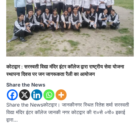
अल्मोड़ा
उत्तराखण्ड
कुमाऊं
ख़बरें
तुला सिंह तड़ियाल की पुस्तक ‘संघर्षों भरा
सफर’ का भव्य विमोचन, जन आंदोलनों के
इतिहास को सहेजने का प्रयास
कोटद्वार : सरस्वती विद्या मंदिर इंटर कॉलेज द्वारा राष्ट्रीय सेवा योजना
Admin
August 9, 2026
स्थापना दिवस पर जन जागरूकता रैली का आयोजन
उत्तराखंड के सामाजिक और राज्य आंदोलन के संघर्षों को
दस्तावेज के रूप में प्रस्तुत करती…
Share the News
2
अल्मोड़ा
उत्तराखण्ड
ख़बरें
Share the Newsकोटद्वार। जानकीनगर स्थित रितेश शर्मा सरस्वती
इंटर-एपीएस सेंट्रल कमांड चेस क्लस्टर-2 में
याग्यिका कुंद्रा ने लहराया परचम, अंडर-14 वर्ग
विद्या मंदिर इंटर कॉलेज जानकी नगर कोटद्वार की रा०से ०यो० इकाई
में हासिल किया प्रथम स्थान
द्वारा…
Admin
August 8, 2026
रानीखेत। आर्मी पब्लिक स्कूल रानीखेत की प्रतिभाशाली