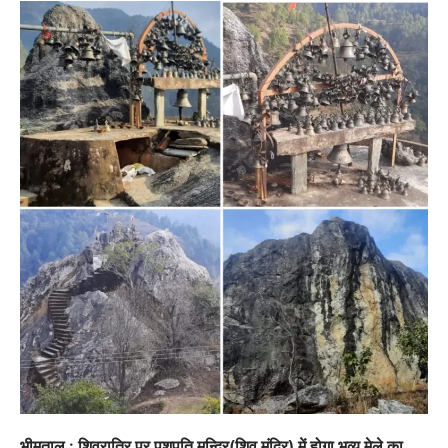
छात्रा याग्यिका कुंद्रा ने अपनी शानदार शतरंज प्रतिभा…
3
उत्तराखण्ड
कुमाऊं
ख़बरें
नैनीताल
हल्द्वानी में खड़गे का हुंकार, नौकरियों से लेकर
संविधान और भ्रष्टाचार तक भाजपा को घेरा
Admin
August 8, 2026
हल्द्वानी में आयोजित विजय शंखनाद रैली को संबोधित करते
हुए कांग्रेस के राष्ट्रीय अध्यक्ष मल्लिकार्जुन…
4
ख़बर
हल्द्वानी : जिया रानी की भूमि पर कथित
अतिक्रमण को लेकर पहाड़ी समाज में आक्रोश,
निकाली ‘पहाड़ी स्वाभिमान रैली’; प्रशासन को
10 दिन का अल्टीमेटम
Admin
August 9, 2026
रानीबाग की ऐतिहासिक धरोहर को अतिक्रमण मुक्त कराने
की मांग, सिटी मजिस्ट्रेट के माध्यम से…
1
अल्मोड़ा
उत्तराखण्ड
कुमाऊं
ख़बरें
भीमताल : शिवरात्रि पर पशुपति मन्दिर(शिव मंदिर) में होगा भव्य मेले का
तुला सिंह तड़ियाल की पुस्तक ‘संघर्षों भरा