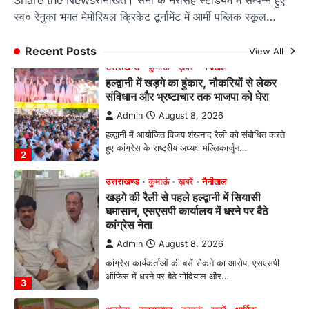
Admin
August 8, 2026
स्व० रेनुका भगत मेमोरियल क्रिकेट टूर्नामेंट में आर्मी पब्लिक स्कूल…
हल्द्वानी में आयोजित विजय शंखनाद रैली को संबोधित करते
हुए कांग्रेस के राष्ट्रीय अध्यक्ष मल्लिकार्जुन…
2
Recent Posts
View All
उत्तराखण्ड
कुमाऊं
ख़बरें
नैनीताल
खड़गे की रैली से पहले हल्द्वानी में सियासी
घमासान, एसएसपी कार्यालय में धरने पर बैठे
कांग्रेस नेता
Admin
August 8, 2026
कांग्रेस कार्यकर्ताओं की बसें रोकने का आरोप, एसएसपी
ऑफिस में धरने पर बैठे गोदियाल और…
3
अल्मोड़ा
उत्तराखण्ड
कुमाऊं
ख़बरें
धार्मिक
मानिला देवी मंदिर में श्रीमद्भागवत कथा के चतुर्थ
दिवस धूमधाम से मनाया गया श्रीकृष्ण जन्मोत्सव,
राज्य मंत्री कैलाश पंत ने किया कथा श्रवण
Admin
August 6, 2026
रानीखेत। मानिला देवी मंदिर, कमराड़/विनायक क्षेत्र में
आयोजित श्रीमद्भागवत कथा के चतुर्थ दिवस गुरुवार को…
4