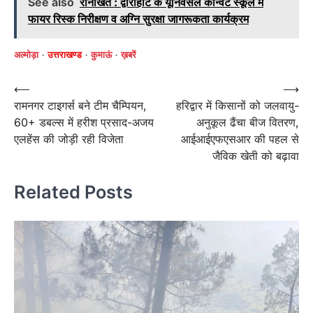
See also
रानीखेत : द्वाराहाट के यूनिवर्सल कान्वेंट स्कूल में
फायर रिस्क निरीक्षण व अग्नि सुरक्षा जागरूकता कार्यक्रम
अल्मोड़ा
उत्तराखण्ड
कुमाऊं
ख़बरें
Post
⟵
⟶
रामनगर टाइगर्स बने टीम चैम्पियन,
हरिद्वार में किसानों को जलवायु-
navigation
60+ डबल्स में हरीश प्रसाद-अजय
अनुकूल ढैंचा बीज वितरण,
एलहेंस की जोड़ी रही विजेता
आईआईएफएसआर की पहल से
जैविक खेती को बढ़ावा
Related Posts