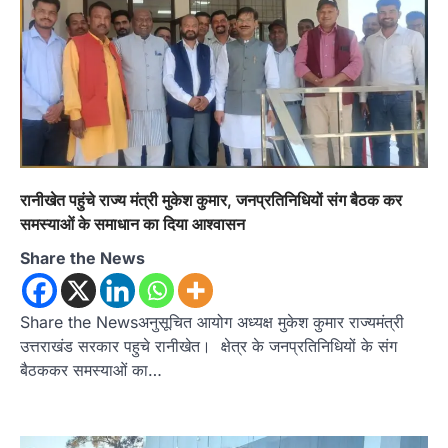
उत्तराखण्ड
कुमाऊं
ख़बरें
नैनीताल
हल्द्वानी में खड़गे का हुंकार, नौकरियों से लेकर
संविधान और भ्रष्टाचार तक भाजपा को घेरा
Admin
August 8, 2026
रानीखेत पहुंचे राज्य मंत्री मुकेश कुमार, जनप्रतिनिधियों संग बैठक कर
हल्द्वानी में आयोजित विजय शंखनाद रैली को संबोधित करते
समस्याओं के समाधान का दिया आश्वासन
हुए कांग्रेस के राष्ट्रीय अध्यक्ष मल्लिकार्जुन…
2
Share the News
उत्तराखण्ड
कुमाऊं
ख़बरें
नैनीताल
खड़गे की रैली से पहले हल्द्वानी में सियासी
घमासान, एसएसपी कार्यालय में धरने पर बैठे
Share the Newsअनुसूचित आयोग अध्यक्ष मुकेश कुमार राज्यमंत्री
कांग्रेस नेता
उत्तराखंड सरकार पहुचे रानीखेत। क्षेत्र के जनप्रतिनिधियों के संग
Admin
August 8, 2026
बैठककर समस्याओं का…
कांग्रेस कार्यकर्ताओं की बसें रोकने का आरोप, एसएसपी
ऑफिस में धरने पर बैठे गोदियाल और…
3