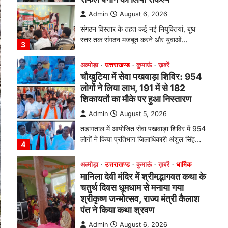
तड़ागताल में आयोजित सेवा पखवाड़ा शिविर में 954
लोगों ने किया प्रतिभाग जिलाधिकारी अंशुल सिंह…
4
अल्मोड़ा
उत्तराखण्ड
कुमाऊं
ख़बरें
धार्मिक
मानिला देवी मंदिर में श्रीमद्भागवत कथा के
चतुर्थ दिवस धूमधाम से मनाया गया
श्रीकृष्ण जन्मोत्सव, राज्य मंत्री कैलाश
पंत ने किया कथा श्रवण
Admin
August 6, 2026
रानीखेत। मानिला देवी मंदिर, कमराड़/विनायक क्षेत्र
में आयोजित श्रीमद्भागवत कथा के चतुर्थ दिवस
गुरुवार को…
1
अल्मोड़ा
उत्तराखण्ड
कुमाऊं
ख़बरें
रानीखेत में शिक्षा-स्वास्थ्य व्यवस्था पर
फूटा कांग्रेस का गुस्सा, मंत्री और
सरकार का पुतला फूंका
Admin
August 6, 2026