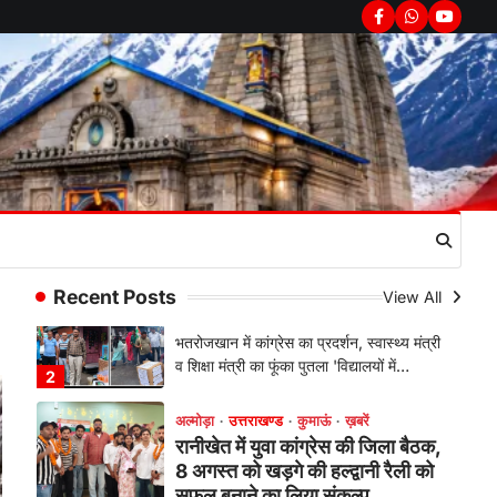
सरकार का पुतला फूंका
Facebook
Whatsapp
youtub
Admin
August 6, 2026
भतरोजखान में कांग्रेस का प्रदर्शन, स्वास्थ्य मंत्री
व शिक्षा मंत्री का फूंका पुतला 'विद्यालयों में…
2
अल्मोड़ा
उत्तराखण्ड
कुमाऊं
ख़बरें
रानीखेत में युवा कांग्रेस की जिला बैठक,
8 अगस्त को खड़गे की हल्द्वानी रैली को
सफल बनाने का लिया संकल्प
Admin
August 6, 2026
संगठन विस्तार के तहत कई नई नियुक्तियां, बूथ
Recent Posts
View All
स्तर तक संगठन मजबूत करने और युवाओं…
3
अल्मोड़ा
उत्तराखण्ड
कुमाऊं
ख़बरें
चौखुटिया में सेवा पखवाड़ा शिविर: 954
लोगों ने लिया लाभ, 191 में से 182
शिकायतों का मौके पर हुआ निस्तारण
Admin
August 5, 2026