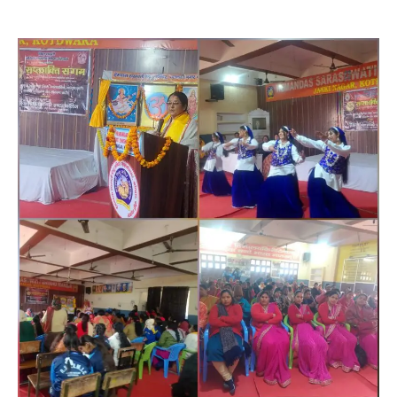
खड़गे की रैली से पहले हल्द्वानी में सियासी
घमासान, एसएसपी कार्यालय में धरने पर बैठे
कांग्रेस नेता
Admin
August 8, 2026
कांग्रेस कार्यकर्ताओं की बसें रोकने का आरोप, एसएसपी
ऑफिस में धरने पर बैठे गोदियाल और…
3
अल्मोड़ा
उत्तराखण्ड
कुमाऊं
ख़बरें
धार्मिक
मानिला देवी मंदिर में श्रीमद्भागवत कथा के चतुर्थ
दिवस धूमधाम से मनाया गया श्रीकृष्ण जन्मोत्सव,
राज्य मंत्री कैलाश पंत ने किया कथा श्रवण
Admin
August 6, 2026
रानीखेत। मानिला देवी मंदिर, कमराड़/विनायक क्षेत्र में
आयोजित श्रीमद्भागवत कथा के चतुर्थ दिवस गुरुवार को…
4
अल्मोड़ा
उत्तराखण्ड
ख़बरें
इंटर-एपीएस सेंट्रल कमांड चेस क्लस्टर-2 में
याग्यिका कुंद्रा ने लहराया परचम, अंडर-14 वर्ग
में हासिल किया प्रथम स्थान
Admin
August 8, 2026