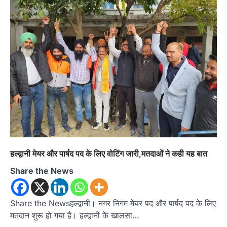
उत्तराखण्ड
कुमाऊं
ख़बरें
नैनीताल
हल्द्वानी में खड़गे का हुंकार, नौकरियों से लेकर
हल्द्वानी मेयर और पार्षद पद के लिए वोटिंग जारी,मतदाओं ने कही यह बात
संविधान और भ्रष्टाचार तक भाजपा को घेरा
Share the News
Admin
August 8, 2026
हल्द्वानी में आयोजित विजय शंखनाद रैली को संबोधित करते
हुए कांग्रेस के राष्ट्रीय अध्यक्ष मल्लिकार्जुन…
2
Share the Newsहल्द्वानी। नगर निगम मेयर पद और पार्षद पद के लिए
मतदान शुरू हो गया है। हल्द्वानी के खालसा…
उत्तराखण्ड
कुमाऊं
ख़बरें
नैनीताल