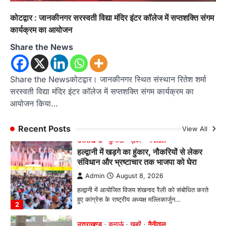
रानीखेत। आर्मी पब्लिक स्कूल रानीखेत की प्रतिभाशाली
कोटद्वार : जानकीनगर सरस्वती विद्या मंदिर इंटर कॉलेज में सप्तशक्ति संगम
छात्रा याग्यिका कुंद्रा ने अपनी शानदार शतरंज प्रतिभा…
1
कार्यक्रम का आयोजन
Share the News
उत्तराखण्ड
कुमाऊं
ख़बरें
नैनीताल
हल्द्वानी में खड़गे का हुंकार, नौकरियों से लेकर
संविधान और भ्रष्टाचार तक भाजपा को घेरा
Share the Newsकोटद्वार। जानकीनगर स्थित संस्थान रितेश शर्मा
Admin
August 8, 2026
सरस्वती विद्या मंदिर इंटर कॉलेज में सप्तशक्ति संगम कार्यक्रम का
हल्द्वानी में आयोजित विजय शंखनाद रैली को संबोधित करते
आयोजन किया…
हुए कांग्रेस के राष्ट्रीय अध्यक्ष मल्लिकार्जुन…
2
Recent Posts
View All
उत्तराखण्ड
कुमाऊं
ख़बरें
नैनीताल
खड़गे की रैली से पहले हल्द्वानी में सियासी
घमासान, एसएसपी कार्यालय में धरने पर बैठे
कांग्रेस नेता
Admin
August 8, 2026
कांग्रेस कार्यकर्ताओं की बसें रोकने का आरोप, एसएसपी
ऑफिस में धरने पर बैठे गोदियाल और…
3
अल्मोड़ा
उत्तराखण्ड
कुमाऊं
ख़बरें
धार्मिक