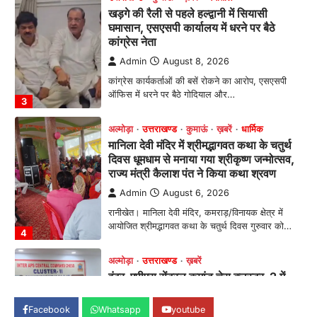
मानिला देवी मंदिर में श्रीमद्भागवत कथा के चतुर्थ
दिवस धूमधाम से मनाया गया श्रीकृष्ण जन्मोत्सव,
राज्य मंत्री कैलाश पंत ने किया कथा श्रवण
Admin
August 6, 2026
रानीखेत। मानिला देवी मंदिर, कमराड़/विनायक क्षेत्र में
आयोजित श्रीमद्भागवत कथा के चतुर्थ दिवस गुरुवार को…
4
अल्मोड़ा
उत्तराखण्ड
ख़बरें
इंटर-एपीएस सेंट्रल कमांड चेस क्लस्टर-2 में
याग्यिका कुंद्रा ने लहराया परचम, अंडर-14 वर्ग
में हासिल किया प्रथम स्थान
Admin
August 8, 2026
रानीखेत। आर्मी पब्लिक स्कूल रानीखेत की प्रतिभाशाली
छात्रा याग्यिका कुंद्रा ने अपनी शानदार शतरंज प्रतिभा…
1
उत्तराखण्ड
कुमाऊं
ख़बरें
नैनीताल
हल्द्वानी में खड़गे का हुंकार, नौकरियों से लेकर
संविधान और भ्रष्टाचार तक भाजपा को घेरा
Facebook
Whatsapp
youtube
Admin
August 8, 2026