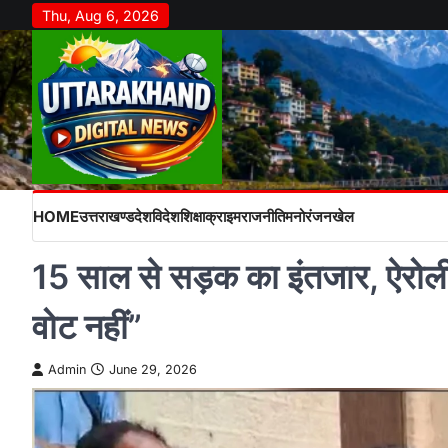
Skip
Thu, Aug 6, 2026
to
content
HOME
उत्तराखण्ड
देश
विदेश
शिक्षा
क्राइम
राजनीति
मनोरंजन
खेल
15 साल से सड़क का इंतजार, ऐरोली
वोट नहीं”
Admin
June 29, 2026