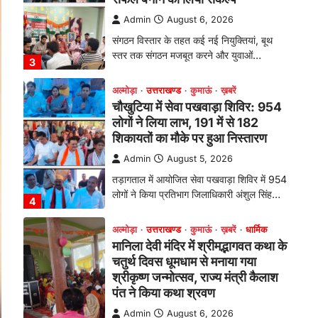
तड़ागताल में आयोजित सेवा पखवाड़ा शिविर में 954
लोगों ने किया प्रतिभाग जिलाधिकारी अंशुल सिंह…
4
अल्मोड़ा
उत्तराखण्ड
कुमाऊं
ख़बरें
धार्मिक
मानिला देवी मंदिर में श्रीमद्भागवत कथा के
चतुर्थ दिवस धूमधाम से मनाया गया
श्रीकृष्ण जन्मोत्सव, राज्य मंत्री कैलाश
पंत ने किया कथा श्रवण
Admin
August 6, 2026
रानीखेत। मानिला देवी मंदिर, कमराड़/विनायक क्षेत्र
में आयोजित श्रीमद्भागवत कथा के चतुर्थ दिवस
गुरुवार को…
1
अल्मोड़ा
उत्तराखण्ड
कुमाऊं
ख़बरें
रानीखेत में शिक्षा-स्वास्थ्य व्यवस्था पर
फूटा कांग्रेस का गुस्सा, मंत्री और
सरकार का पुतला फूंका
Admin
August 6, 2026