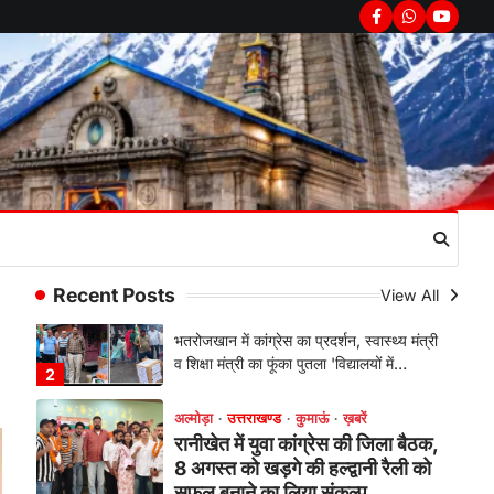
सरकार का पुतला फूंका
Facebook
Whatsapp
youtub
Admin
August 6, 2026
भतरोजखान में कांग्रेस का प्रदर्शन, स्वास्थ्य मंत्री
व शिक्षा मंत्री का फूंका पुतला 'विद्यालयों में…
2
अल्मोड़ा
उत्तराखण्ड
कुमाऊं
ख़बरें
रानीखेत में युवा कांग्रेस की जिला बैठक,
8 अगस्त को खड़गे की हल्द्वानी रैली को
सफल बनाने का लिया संकल्प
Admin
August 6, 2026
संगठन विस्तार के तहत कई नई नियुक्तियां, बूथ
Recent Posts
View All
स्तर तक संगठन मजबूत करने और युवाओं…
3
अल्मोड़ा
उत्तराखण्ड
कुमाऊं
ख़बरें
चौखुटिया में सेवा पखवाड़ा शिविर: 954
लोगों ने लिया लाभ, 191 में से 182
शिकायतों का मौके पर हुआ निस्तारण
Admin
August 5, 2026