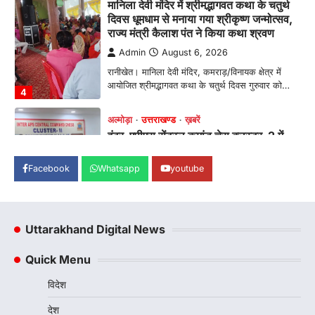
मानिला देवी मंदिर में श्रीमद्भागवत कथा के चतुर्थ
दिवस धूमधाम से मनाया गया श्रीकृष्ण जन्मोत्सव,
राज्य मंत्री कैलाश पंत ने किया कथा श्रवण
Admin
August 6, 2026
रानीखेत। मानिला देवी मंदिर, कमराड़/विनायक क्षेत्र में
आयोजित श्रीमद्भागवत कथा के चतुर्थ दिवस गुरुवार को…
4
अल्मोड़ा
उत्तराखण्ड
ख़बरें
इंटर-एपीएस सेंट्रल कमांड चेस क्लस्टर-2 में
याग्यिका कुंद्रा ने लहराया परचम, अंडर-14 वर्ग
में हासिल किया प्रथम स्थान
Facebook
Whatsapp
youtube
Admin
August 8, 2026
रानीखेत। आर्मी पब्लिक स्कूल रानीखेत की प्रतिभाशाली
छात्रा याग्यिका कुंद्रा ने अपनी शानदार शतरंज प्रतिभा…
1
Uttarakhand Digital News
उत्तराखण्ड
कुमाऊं
ख़बरें
नैनीताल
Quick Menu
हल्द्वानी में खड़गे का हुंकार, नौकरियों से लेकर
संविधान और भ्रष्टाचार तक भाजपा को घेरा
विदेश
Admin
August 8, 2026
देश