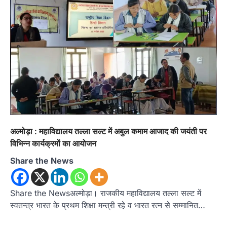
उत्तराखण्ड
कुमाऊं
ख़बरें
नैनीताल
अल्मोड़ा : महाविद्यालय तल्ला सल्ट में अबुल कमाम आजाद की जयंती पर
हल्द्वानी में खड़गे का हुंकार, नौकरियों से लेकर
विभिन्न कार्यक्रमों का आयोजन
संविधान और भ्रष्टाचार तक भाजपा को घेरा
Share the News
Admin
August 8, 2026
हल्द्वानी में आयोजित विजय शंखनाद रैली को संबोधित करते
हुए कांग्रेस के राष्ट्रीय अध्यक्ष मल्लिकार्जुन…
Share the Newsअल्मोड़ा। राजकीय महाविद्यालय तल्ला सल्ट में
2
स्वतन्त्र भारत के प्रथम शिक्षा मन्त्री रहे व भारत रत्न से सम्मानित…
उत्तराखण्ड
कुमाऊं
ख़बरें
नैनीताल
खड़गे की रैली से पहले हल्द्वानी में सियासी