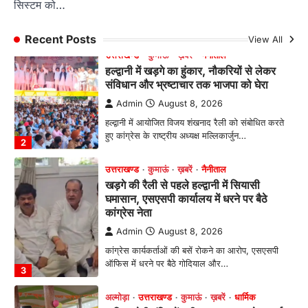
सिस्टम को…
रानीखेत। आर्मी पब्लिक स्कूल रानीखेत की प्रतिभाशाली
छात्रा याग्यिका कुंद्रा ने अपनी शानदार शतरंज प्रतिभा…
1
Recent Posts
View All
उत्तराखण्ड
कुमाऊं
ख़बरें
नैनीताल
हल्द्वानी में खड़गे का हुंकार, नौकरियों से लेकर
संविधान और भ्रष्टाचार तक भाजपा को घेरा
Admin
August 8, 2026
हल्द्वानी में आयोजित विजय शंखनाद रैली को संबोधित करते
हुए कांग्रेस के राष्ट्रीय अध्यक्ष मल्लिकार्जुन…
2
उत्तराखण्ड
कुमाऊं
ख़बरें
नैनीताल
खड़गे की रैली से पहले हल्द्वानी में सियासी
घमासान, एसएसपी कार्यालय में धरने पर बैठे
कांग्रेस नेता
Admin
August 8, 2026
कांग्रेस कार्यकर्ताओं की बसें रोकने का आरोप, एसएसपी
ऑफिस में धरने पर बैठे गोदियाल और…
3
अल्मोड़ा
उत्तराखण्ड
कुमाऊं
ख़बरें
धार्मिक