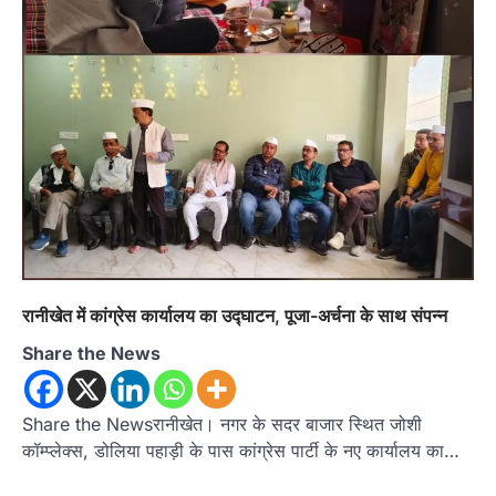
अल्मोड़ा
उत्तराखण्ड
कुमाऊं
ख़बरें
पोस्टर प्रतियोगिता में दिखी राष्ट्रभक्ति और
विकसित भारत@2047 की झलक, 40
रानीखेत में कांग्रेस कार्यालय का उद्घाटन, पूजा-अर्चना के साथ संपन्न
छात्र-छात्राओं ने लिया भाग
Admin
August 10, 2026
Share the News
रानीखेत। अखिल भारतीय शिक्षा समागम 2026 एवं भारत
सरकार के ‘हर घर तिरंगा’ अभियान के…
2
Share the Newsरानीखेत। नगर के सदर बाजार स्थित जोशी
कॉम्प्लेक्स, डोलिया पहाड़ी के पास कांग्रेस पार्टी के नए कार्यालय का…
अल्मोड़ा
उत्तराखण्ड
कुमाऊं
ख़बरें
खेल
केडी बेलवाल चैरिटेबल ट्रस्ट वॉलीबॉल टूर्नामेंट