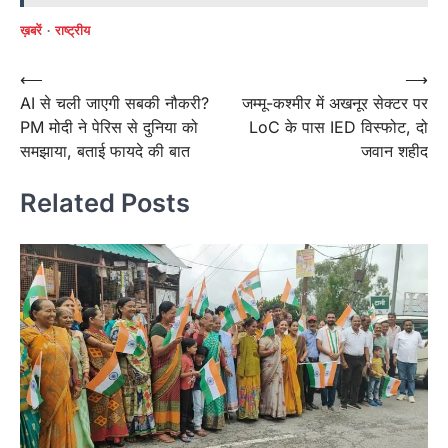
ख़बरें
राष्ट्रीय
Post
⟵
⟶
AI से चली जाएगी सबकी नौकरी?
जम्मू-कश्मीर में अखनूर सेक्टर पर
navigation
PM मोदी ने पेर‍िस से दुनिया को
LoC के पास IED विस्फोट, दो
समझाया, बताई फायदे की बात
जवान शहीद
Related Posts