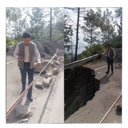
का फाइनल , वीरशिवा और सिटी मोंटेसरी स्कूल
आमने-सामने
Admin
August 10, 2026
सेमीफाइनल में वीरशिवा ने केंद्रीय विद्यालय रानीखेत और
सिटी मोंटेसरी ने मिशन इंटर कॉलेज को…
3
अल्मोड़ा
उत्तराखण्ड
कुमाऊं
ख़बरें
रानीखेत में 3 सितंबर को सजेगा ‘क्यूट कान्हा’
का दरबार, तीन आयु वर्गों में होगी प्रतियोगिता
Admin
August 10, 2026
रानीखेत। श्रीकृष्ण जन्माष्टमी के अवसर पर सांस्कृतिक
समिति रानीखेत की ओर से विगत वर्षों की…
4
अल्मोड़ा
उत्तराखण्ड
कुमाऊं
ख़बरें
तेंदुए के हमले में घायल बालिका से मिले विधायक
महेश जीना, DFO अल्मोड़ा को सुरक्षा के कड़े
निर्देश
Admin
August 10, 2026
स्याल्दे में तेंदुए के हमले से घायल बालिका का हाल जानने