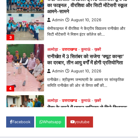
का दरबार, तीन आयु वर्गों में होगी प्रतियोगिता
Admin
August 10, 2026
रानीखेत। श्रीकृष्ण जन्माष्टमी के अवसर पर सांस्कृतिक
समिति रानीखेत की ओर से विगत वर्षों की…
4
अल्मोड़ा
उत्तराखण्ड
कुमाऊं
ख़बरें
तेंदुए के हमले में घायल बालिका से मिले विधायक
महेश जीना, DFO अल्मोड़ा को सुरक्षा के कड़े
निर्देश
Admin
August 10, 2026
स्याल्दे में तेंदुए के हमले से घायल बालिका का हाल जानने
पहुंचे विधायक महेश जीना,…
1
अल्मोड़ा
उत्तराखण्ड
कुमाऊं
ख़बरें
पोस्टर प्रतियोगिता में दिखी राष्ट्रभक्ति और
विकसित भारत@2047 की झलक, 40
छात्र-छात्राओं ने लिया भाग
Facebook
Whatsapp
youtube
Admin
August 10, 2026
रानीखेत। अखिल भारतीय शिक्षा समागम 2026 एवं भारत