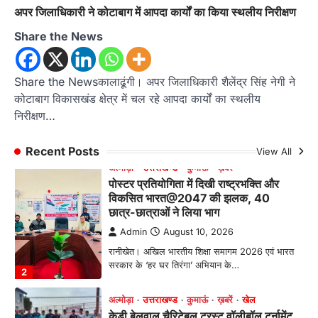
पहुंचे विधायक महेश जीना,…
1
अपर जिलाधिकारी ने कोटाबाग में आपदा कार्यों का किया स्थलीय निरीक्षण
Share the News
अल्मोड़ा
उत्तराखण्ड
कुमाऊं
ख़बरें
पोस्टर प्रतियोगिता में दिखी राष्ट्रभक्ति और
विकसित भारत@2047 की झलक, 40
छात्र-छात्राओं ने लिया भाग
Share the Newsकालाढूंगी। अपर जिलाधिकारी शैलेंद्र सिंह नेगी ने
कोटाबाग विकासखंड क्षेत्र में चल रहे आपदा कार्यों का स्थलीय
Admin
August 10, 2026
निरीक्षण…
रानीखेत। अखिल भारतीय शिक्षा समागम 2026 एवं भारत
सरकार के ‘हर घर तिरंगा’ अभियान के…
2
Recent Posts
View All
अल्मोड़ा
उत्तराखण्ड
कुमाऊं
ख़बरें
खेल
केडी बेलवाल चैरिटेबल ट्रस्ट वॉलीबॉल टूर्नामेंट
का फाइनल , वीरशिवा और सिटी मोंटेसरी स्कूल
आमने-सामने
Admin
August 10, 2026
सेमीफाइनल में वीरशिवा ने केंद्रीय विद्यालय रानीखेत और
सिटी मोंटेसरी ने मिशन इंटर कॉलेज को…
3
अल्मोड़ा
उत्तराखण्ड
कुमाऊं
ख़बरें
रानीखेत में 3 सितंबर को सजेगा ‘क्यूट कान्हा’