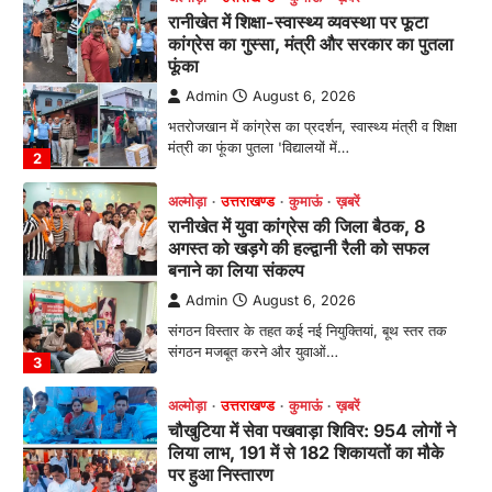
रानीखेत में युवा कांग्रेस की जिला बैठक, 8
अगस्त को खड़गे की हल्द्वानी रैली को सफल
बनाने का लिया संकल्प
Admin
August 6, 2026
संगठन विस्तार के तहत कई नई नियुक्तियां, बूथ स्तर तक
संगठन मजबूत करने और युवाओं…
3
अल्मोड़ा
उत्तराखण्ड
कुमाऊं
ख़बरें
चौखुटिया में सेवा पखवाड़ा शिविर: 954 लोगों ने
लिया लाभ, 191 में से 182 शिकायतों का मौके
पर हुआ निस्तारण
Admin
August 5, 2026
तड़ागताल में आयोजित सेवा पखवाड़ा शिविर में 954 लोगों
ने किया प्रतिभाग जिलाधिकारी अंशुल सिंह…
4
अल्मोड़ा
उत्तराखण्ड
कुमाऊं
ख़बरें
धार्मिक
मानिला देवी मंदिर में श्रीमद्भागवत कथा के चतुर्थ
दिवस धूमधाम से मनाया गया श्रीकृष्ण जन्मोत्सव,
राज्य मंत्री कैलाश पंत ने किया कथा श्रवण