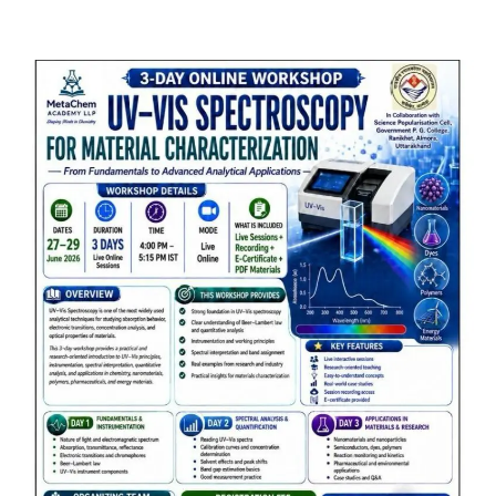
कांग्रेस का गुस्सा, मंत्री और सरकार का पुतला
फूंका
Admin
August 6, 2026
भतरोजखान में कांग्रेस का प्रदर्शन, स्वास्थ्य मंत्री व शिक्षा
मंत्री का फूंका पुतला 'विद्यालयों में…
2
अल्मोड़ा
उत्तराखण्ड
कुमाऊं
ख़बरें
रानीखेत में युवा कांग्रेस की जिला बैठक, 8
अगस्त को खड़गे की हल्द्वानी रैली को सफल
बनाने का लिया संकल्प
Admin
August 6, 2026
संगठन विस्तार के तहत कई नई नियुक्तियां, बूथ स्तर तक
संगठन मजबूत करने और युवाओं…
3
अल्मोड़ा
उत्तराखण्ड
कुमाऊं
ख़बरें
चौखुटिया में सेवा पखवाड़ा शिविर: 954 लोगों ने
लिया लाभ, 191 में से 182 शिकायतों का मौके
पर हुआ निस्तारण
Admin
August 5, 2026