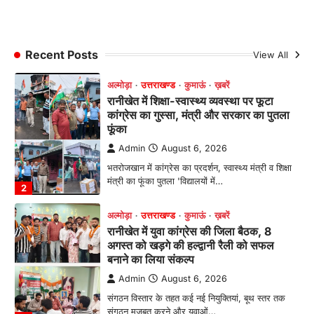
Admin
August 6, 2026
भतरोजखान में कांग्रेस का प्रदर्शन, स्वास्थ्य मंत्री व शिक्षा
मंत्री का फूंका पुतला 'विद्यालयों में…
Recent Posts
View All
2
अल्मोड़ा
उत्तराखण्ड
कुमाऊं
ख़बरें
रानीखेत में युवा कांग्रेस की जिला बैठक, 8
अगस्त को खड़गे की हल्द्वानी रैली को सफल
बनाने का लिया संकल्प
Admin
August 6, 2026
संगठन विस्तार के तहत कई नई नियुक्तियां, बूथ स्तर तक
संगठन मजबूत करने और युवाओं…
3
अल्मोड़ा
उत्तराखण्ड
कुमाऊं
ख़बरें
चौखुटिया में सेवा पखवाड़ा शिविर: 954 लोगों ने
लिया लाभ, 191 में से 182 शिकायतों का मौके
पर हुआ निस्तारण
Admin
August 5, 2026
तड़ागताल में आयोजित सेवा पखवाड़ा शिविर में 954 लोगों
ने किया प्रतिभाग जिलाधिकारी अंशुल सिंह…