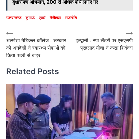
वृक्षारोपण अभियान, 200 से अधिक पौधे लगाए गए
उत्तराखण्ड
कुमाऊं
ख़बरें
नैनीताल
राजनीति
Post
⟵
⟶
अल्मोड़ा मेडिकल कॉलेज : सरकार
हल्द्वानी : स्पा सेंटरों पर एसएसपी
navigation
की अनदेखी ने स्वास्थ्य सेवाओं को
प्रहलाद मीणा ने कसा शिकंजा
किया पटरी से बाहर
Related Posts