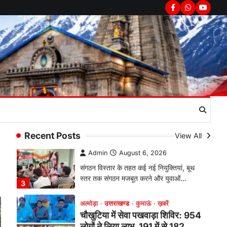
सरकार का पुतला फूंका
Facebook
Whatsapp
youtub
Admin
August 6, 2026
भतरोजखान में कांग्रेस का प्रदर्शन, स्वास्थ्य मंत्री
व शिक्षा मंत्री का फूंका पुतला 'विद्यालयों में…
2
अल्मोड़ा
उत्तराखण्ड
कुमाऊं
ख़बरें
रानीखेत में युवा कांग्रेस की जिला बैठक,
8 अगस्त को खड़गे की हल्द्वानी रैली को
सफल बनाने का लिया संकल्प
Admin
August 6, 2026
संगठन विस्तार के तहत कई नई नियुक्तियां, बूथ
Recent Posts
View All
स्तर तक संगठन मजबूत करने और युवाओं…
3
अल्मोड़ा
उत्तराखण्ड
कुमाऊं
ख़बरें
चौखुटिया में सेवा पखवाड़ा शिविर: 954
लोगों ने लिया लाभ, 191 में से 182
शिकायतों का मौके पर हुआ निस्तारण
Admin
August 5, 2026