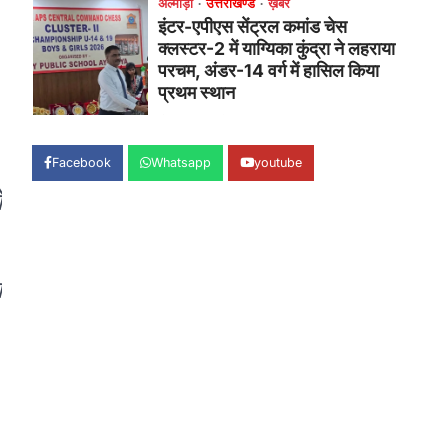
प्रतिभाशाली छात्रा याग्यिका कुंद्रा ने अपनी
शानदार शतरंज प्रतिभा…
1
उत्तराखण्ड
कुमाऊं
ख़बरें
नैनीताल
।
हल्द्वानी में खड़गे का हुंकार, नौकरियों से
लेकर संविधान और भ्रष्टाचार तक
भाजपा को घेरा
Facebook
Whatsapp
youtube
Admin
August 8, 2026
ो
हल्द्वानी में आयोजित विजय शंखनाद रैली को
संबोधित करते हुए कांग्रेस के राष्ट्रीय अध्यक्ष
मल्लिकार्जुन…
2
ा
उत्तराखण्ड
कुमाऊं
ख़बरें
नैनीताल
खड़गे की रैली से पहले हल्द्वानी में सियासी
घमासान, एसएसपी कार्यालय में धरने पर
बैठे कांग्रेस नेता
Admin
August 8, 2026
कांग्रेस कार्यकर्ताओं की बसें रोकने का आरोप,