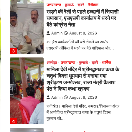
एसएसपी ऑफिस में धरने पर बैठे गोदियाल और…
3
अल्मोड़ा
उत्तराखण्ड
कुमाऊं
ख़बरें
धार्मिक
मानिला देवी मंदिर में श्रीमद्भागवत कथा के
चतुर्थ दिवस धूमधाम से मनाया गया
श्रीकृष्ण जन्मोत्सव, राज्य मंत्री कैलाश
पंत ने किया कथा श्रवण
Admin
August 6, 2026
रानीखेत। मानिला देवी मंदिर, कमराड़/विनायक क्षेत्र
में आयोजित श्रीमद्भागवत कथा के चतुर्थ दिवस
गुरुवार को…
4
अल्मोड़ा
उत्तराखण्ड
ख़बरें
इंटर-एपीएस सेंट्रल कमांड चेस
क्लस्टर-2 में याग्यिका कुंद्रा ने लहराया
परचम, अंडर-14 वर्ग में हासिल किया
प्रथम स्थान
Admin
August 8, 2026
रानीखेत। आर्मी पब्लिक स्कूल रानीखेत की