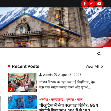
सरकार का पुतला फूंका
Facebook
Whatsapp
youtub
Admin
August 6, 2026
भतरोजखान में कांग्रेस का प्रदर्शन, स्वास्थ्य मंत्री
व शिक्षा मंत्री का फूंका पुतला 'विद्यालयों में…
2
अल्मोड़ा
उत्तराखण्ड
कुमाऊं
ख़बरें
रानीखेत में युवा कांग्रेस की जिला बैठक,
8 अगस्त को खड़गे की हल्द्वानी रैली को
सफल बनाने का लिया संकल्प
Admin
August 6, 2026
संगठन विस्तार के तहत कई नई नियुक्तियां, बूथ
Recent Posts
View All
स्तर तक संगठन मजबूत करने और युवाओं…
3
अल्मोड़ा
उत्तराखण्ड
कुमाऊं
ख़बरें
चौखुटिया में सेवा पखवाड़ा शिविर: 954
लोगों ने लिया लाभ, 191 में से 182
शिकायतों का मौके पर हुआ निस्तारण
Admin
August 5, 2026