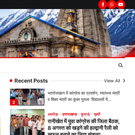
सरकार का पुतला फूंका
Facebook
Whatsapp
youtub
Admin
August 6, 2026
भतरोजखान में कांग्रेस का प्रदर्शन, स्वास्थ्य मंत्री
व शिक्षा मंत्री का फूंका पुतला 'विद्यालयों में…
2
अल्मोड़ा
उत्तराखण्ड
कुमाऊं
ख़बरें
रानीखेत में युवा कांग्रेस की जिला बैठक,
8 अगस्त को खड़गे की हल्द्वानी रैली को
सफल बनाने का लिया संकल्प
Admin
August 6, 2026
संगठन विस्तार के तहत कई नई नियुक्तियां, बूथ
Recent Posts
View All
स्तर तक संगठन मजबूत करने और युवाओं…
3
अल्मोड़ा
उत्तराखण्ड
कुमाऊं
ख़बरें
चौखुटिया में सेवा पखवाड़ा शिविर: 954
लोगों ने लिया लाभ, 191 में से 182
शिकायतों का मौके पर हुआ निस्तारण
Admin
August 5, 2026