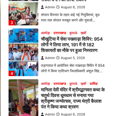
तड़ागताल में आयोजित सेवा पखवाड़ा शिविर में 954
लोगों ने किया प्रतिभाग जिलाधिकारी अंशुल सिंह…
4
अल्मोड़ा
उत्तराखण्ड
कुमाऊं
ख़बरें
धार्मिक
मानिला देवी मंदिर में श्रीमद्भागवत कथा के
चतुर्थ दिवस धूमधाम से मनाया गया
श्रीकृष्ण जन्मोत्सव, राज्य मंत्री कैलाश
पंत ने किया कथा श्रवण
Admin
August 6, 2026
रानीखेत। मानिला देवी मंदिर, कमराड़/विनायक क्षेत्र
में आयोजित श्रीमद्भागवत कथा के चतुर्थ दिवस
गुरुवार को…
1
अल्मोड़ा
उत्तराखण्ड
कुमाऊं
ख़बरें
रानीखेत में शिक्षा-स्वास्थ्य व्यवस्था पर
फूटा कांग्रेस का गुस्सा, मंत्री और
सरकार का पुतला फूंका
Admin
August 6, 2026