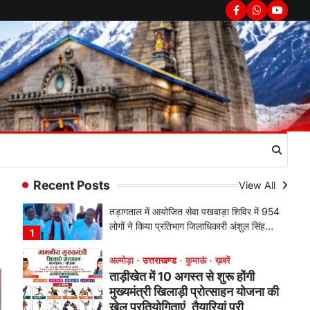
चौखुटिया में सेवा पखवाड़ा शिविर: 954
Facebook
Whatsapp
youtub
लोगों ने लिया लाभ, 191 में से 182
शिकायतों का मौके पर हुआ निस्तारण
Admin
August 5, 2026
तड़ागताल में आयोजित सेवा पखवाड़ा शिविर में 954
लोगों ने किया प्रतिभाग जिलाधिकारी अंशुल सिंह…
1
अल्मोड़ा
उत्तराखण्ड
कुमाऊं
ख़बरें
ताड़ीखेत में 10 अगस्त से शुरू होंगी
मुख्यमंत्री खिलाड़ी प्रोत्साहन योजना की
खेल प्रतियोगिताएं, तैयारियां पूरी
Recent Posts
View All
Admin
August 5, 2026
ताड़ीखेत। मुख्यमंत्री खिलाड़ी प्रोत्साहन
कार्यक्रम योजना के अंतर्गत विकासखंड ताड़ीखेत
एवं नगरपालिका क्षेत्र की खेल…
2
अल्मोड़ा
उत्तराखण्ड
कुमाऊं
ख़बरें
जिलाधिकारी अंशुल सिंह ने चौखुटिया
सामुदायिक स्वास्थ्य केंद्र का किया