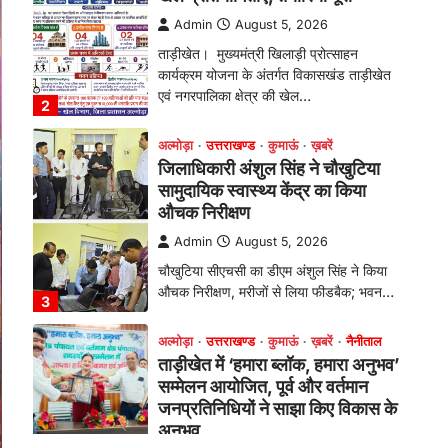
औचक निरीक्षण
Admin
August 5, 2026
चौखुटिया सीएचसी का डीएम अंशुल सिंह ने किया
औचक निरीक्षण, मरीजों से लिया फीडबैक; भवन…
3
अल्मोड़ा
उत्तराखण्ड
कुमाऊं
ख़बरें
नैनीताल
ताड़ीखेत में ‘हमारा ब्लॉक, हमारा अनुभव’
सम्मेलन आयोजित, पूर्व और वर्तमान
जनप्रतिनिधियों ने साझा किए विकास के
अनुभव
Admin
August 5, 2026
विकासखण्ड ताड़ीखेत में "हमारा ब्लॉक, हमारा
अनुभव" सम्मेलन का आयोजन। ब्लॉक प्रमुख बबली
मेहरा बोलीं—…
4
अल्मोड़ा
उत्तराखण्ड
कुमाऊं
ख़बरें
चौखुटिया में सेवा पखवाड़ा शिविर: 954
लोगों ने लिया लाभ, 191 में से 182