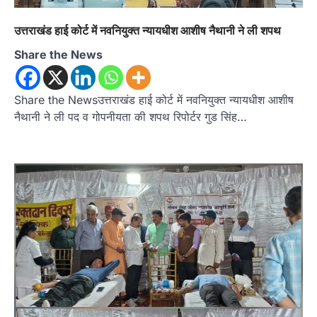
रानीखेत में शिक्षा-स्वास्थ्य व्यवस्था पर फूटा
कांग्रेस का गुस्सा, मंत्री और सरकार का पुतला
उत्तराखंड हाई कोर्ट में नवनियुक्त न्यायधीश आशीष नैथानी ने ली शपथ
फूंका
Admin
August 6, 2026
Share the News
भतरोजखान में कांग्रेस का प्रदर्शन, स्वास्थ्य मंत्री व शिक्षा
मंत्री का फूंका पुतला 'विद्यालयों में…
2
Share the Newsउत्तराखंड हाई कोर्ट में नवनियुक्त न्यायधीश आशीष
नैथानी ने ली पद व गोपनीयता की शपथ रिपोर्टर गुड सिंह…
अल्मोड़ा
उत्तराखण्ड
कुमाऊं
ख़बरें
रानीखेत में युवा कांग्रेस की जिला बैठक, 8
अगस्त को खड़गे की हल्द्वानी रैली को सफल
बनाने का लिया संकल्प
Admin
August 6, 2026
संगठन विस्तार के तहत कई नई नियुक्तियां, बूथ स्तर तक
संगठन मजबूत करने और युवाओं…
3
अल्मोड़ा
उत्तराखण्ड
कुमाऊं
ख़बरें
चौखुटिया में सेवा पखवाड़ा शिविर: 954 लोगों ने
लिया लाभ, 191 में से 182 शिकायतों का मौके
पर हुआ निस्तारण
Admin
August 5, 2026