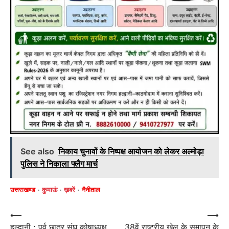
See also
निकाय चुनावों के निष्पक्ष आयोजन को लेकर अल्मोड़ा
पुलिस ने निकाला फ्लैग मार्च
उत्तराखण्ड
कुमाऊं
ख़बरें
नैनीताल
Post
⟵
⟶
हल्द्वानी : पूर्व छात्र संघ कोषाध्यक्ष
38वें राष्ट्रीय खेल के समापन के