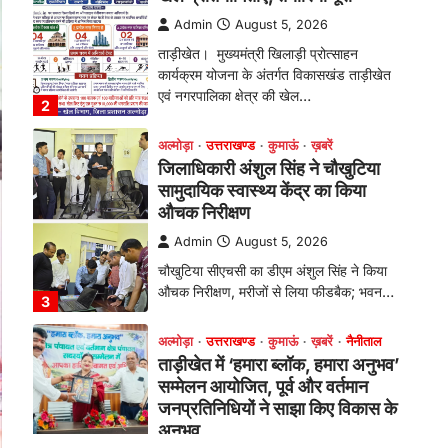
औचक निरीक्षण
Admin
August 5, 2026
चौखुटिया सीएचसी का डीएम अंशुल सिंह ने किया
औचक निरीक्षण, मरीजों से लिया फीडबैक; भवन…
3
अल्मोड़ा
उत्तराखण्ड
कुमाऊं
ख़बरें
नैनीताल
ताड़ीखेत में ‘हमारा ब्लॉक, हमारा अनुभव’
सम्मेलन आयोजित, पूर्व और वर्तमान
जनप्रतिनिधियों ने साझा किए विकास के
अनुभव
Admin
August 5, 2026
विकासखण्ड ताड़ीखेत में "हमारा ब्लॉक, हमारा
अनुभव" सम्मेलन का आयोजन। ब्लॉक प्रमुख बबली
मेहरा बोलीं—…
4
अल्मोड़ा
उत्तराखण्ड
कुमाऊं
ख़बरें
चौखुटिया में सेवा पखवाड़ा शिविर: 954
लोगों ने लिया लाभ, 191 में से 182