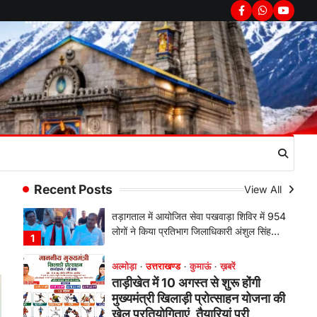
चौखुटिया में सेवा पखवाड़ा शिविर: 954
Facebook
Whatsapp
youtub
लोगों ने लिया लाभ, 191 में से 182
शिकायतों का मौके पर हुआ निस्तारण
Admin
August 5, 2026
तड़ागताल में आयोजित सेवा पखवाड़ा शिविर में 954
लोगों ने किया प्रतिभाग जिलाधिकारी अंशुल सिंह…
1
अल्मोड़ा
उत्तराखण्ड
कुमाऊं
ख़बरें
ताड़ीखेत में 10 अगस्त से शुरू होंगी
मुख्यमंत्री खिलाड़ी प्रोत्साहन योजना की
खेल प्रतियोगिताएं, तैयारियां पूरी
Recent Posts
View All
Admin
August 5, 2026
ताड़ीखेत। मुख्यमंत्री खिलाड़ी प्रोत्साहन
कार्यक्रम योजना के अंतर्गत विकासखंड ताड़ीखेत
एवं नगरपालिका क्षेत्र की खेल…
2
अल्मोड़ा
उत्तराखण्ड
कुमाऊं
ख़बरें
जिलाधिकारी अंशुल सिंह ने चौखुटिया
सामुदायिक स्वास्थ्य केंद्र का किया