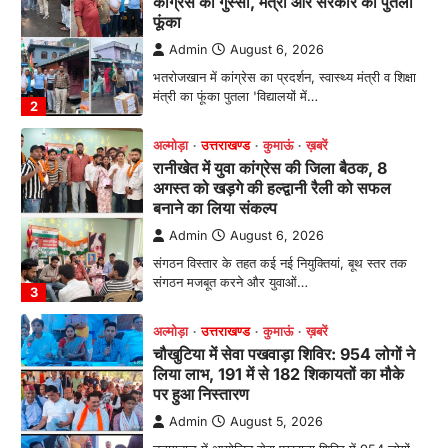
अगस्त को खड़गे की हल्द्वानी रैली को सफल
बनाने का लिया संकल्प
Admin
August 6, 2026
संगठन विस्तार के तहत कई नई नियुक्तियां, बूथ स्तर तक
संगठन मजबूत करने और युवाओं…
3
अल्मोड़ा
उत्तराखण्ड
कुमाऊं
ख़बरें
चौखुटिया में सेवा पखवाड़ा शिविर: 954 लोगों ने
लिया लाभ, 191 में से 182 शिकायतों का मौके
पर हुआ निस्तारण
Admin
August 5, 2026
तड़ागताल में आयोजित सेवा पखवाड़ा शिविर में 954 लोगों
ने किया प्रतिभाग जिलाधिकारी अंशुल सिंह…
4
अल्मोड़ा
उत्तराखण्ड
कुमाऊं
ख़बरें
धार्मिक
मानिला देवी मंदिर में श्रीमद्भागवत कथा के चतुर्थ
दिवस धूमधाम से मनाया गया श्रीकृष्ण जन्मोत्सव,
राज्य मंत्री कैलाश पंत ने किया कथा श्रवण
Admin
August 6, 2026