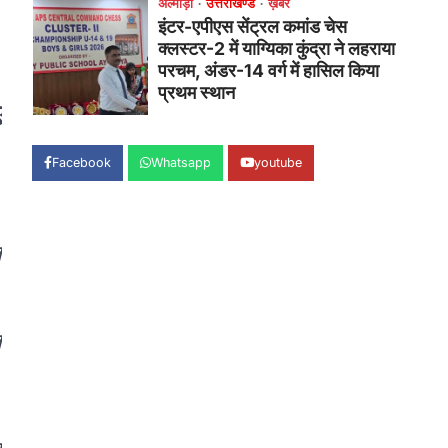
उत्तराखण्ड
कुमाऊं
ख़बरें
नैनीताल
हल्द्वानी में खड़गे का हुंकार, नौकरियों से
लेकर संविधान और भ्रष्टाचार तक
भाजपा को घेरा
Admin
August 8, 2026
ए
हल्द्वानी में आयोजित विजय शंखनाद रैली को
संबोधित करते हुए कांग्रेस के राष्ट्रीय अध्यक्ष
Facebook
Whatsapp
youtube
मल्लिकार्जुन…
2
उत्तराखण्ड
कुमाऊं
ख़बरें
नैनीताल
खड़गे की रैली से पहले हल्द्वानी में सियासी
त
घमासान, एसएसपी कार्यालय में धरने पर
बैठे कांग्रेस नेता
Admin
August 8, 2026
त
कांग्रेस कार्यकर्ताओं की बसें रोकने का आरोप,
एसएसपी ऑफिस में धरने पर बैठे गोदियाल और…
3
अल्मोड़ा
उत्तराखण्ड
कुमाऊं
ख़बरें
धार्मिक
मानिला देवी मंदिर में श्रीमद्भागवत कथा के