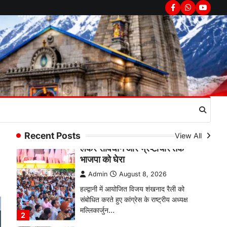
उत्तराखण्ड
कुमाऊं
ख़बरें
नैनीताल
Facebook
Whatsapp
youtub
हल्द्वानी में खड़गे का हुंकार, नौकरियों से
लेकर संविधान और भ्रष्टाचार तक
भाजपा को घेरा
Admin
August 8, 2026
हल्द्वानी में आयोजित विजय शंखनाद रैली को
संबोधित करते हुए कांग्रेस के राष्ट्रीय अध्यक्ष
मल्लिकार्जुन…
2
उत्तराखण्ड
कुमाऊं
ख़बरें
नैनीताल
खड़गे की रैली से पहले हल्द्वानी में सियासी
Recent Posts
View All
घमासान, एसएसपी कार्यालय में धरने पर
बैठे कांग्रेस नेता
Admin
August 8, 2026
कांग्रेस कार्यकर्ताओं की बसें रोकने का आरोप,
एसएसपी ऑफिस में धरने पर बैठे गोदियाल और…
3
अल्मोड़ा
उत्तराखण्ड
कुमाऊं
ख़बरें
धार्मिक
मानिला देवी मंदिर में श्रीमद्भागवत कथा के