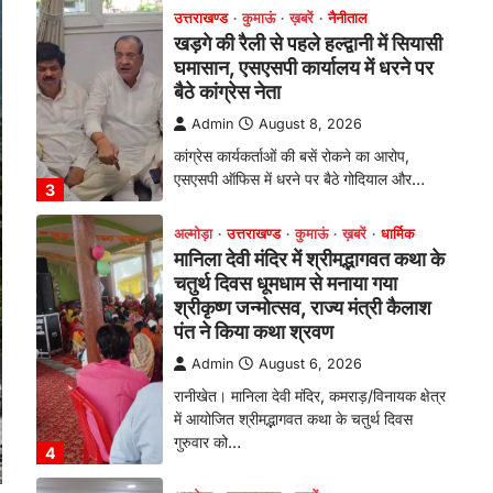
चतुर्थ दिवस धूमधाम से मनाया गया
श्रीकृष्ण जन्मोत्सव, राज्य मंत्री कैलाश
पंत ने किया कथा श्रवण
Admin
August 6, 2026
रानीखेत। मानिला देवी मंदिर, कमराड़/विनायक क्षेत्र
में आयोजित श्रीमद्भागवत कथा के चतुर्थ दिवस
गुरुवार को…
4
अल्मोड़ा
उत्तराखण्ड
ख़बरें
इंटर-एपीएस सेंट्रल कमांड चेस
क्लस्टर-2 में याग्यिका कुंद्रा ने लहराया
परचम, अंडर-14 वर्ग में हासिल किया
प्रथम स्थान
Admin
August 8, 2026
रानीखेत। आर्मी पब्लिक स्कूल रानीखेत की
प्रतिभाशाली छात्रा याग्यिका कुंद्रा ने अपनी
शानदार शतरंज प्रतिभा…
1