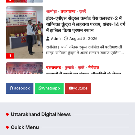
अल्मोड़ा
उत्तराखण्ड
ख़बरें
इंटर-एपीएस सेंट्रल कमांड चेस क्लस्टर-2 में
याग्यिका कुंद्रा ने लहराया परचम, अंडर-14 वर्ग
में हासिल किया प्रथम स्थान
Admin
August 8, 2026
रानीखेत। आर्मी पब्लिक स्कूल रानीखेत की प्रतिभाशाली
छात्रा याग्यिका कुंद्रा ने अपनी शानदार शतरंज प्रतिभा…
1
उत्तराखण्ड
कुमाऊं
ख़बरें
नैनीताल
हल्द्वानी में खड़गे का हुंकार, नौकरियों से लेकर
संविधान और भ्रष्टाचार तक भाजपा को घेरा
Facebook
Whatsapp
youtube
Admin
August 8, 2026
हल्द्वानी में आयोजित विजय शंखनाद रैली को संबोधित करते
हुए कांग्रेस के राष्ट्रीय अध्यक्ष मल्लिकार्जुन…
2
Uttarakhand Digital News
उत्तराखण्ड
कुमाऊं
ख़बरें
नैनीताल
खड़गे की रैली से पहले हल्द्वानी में सियासी
Quick Menu
घमासान, एसएसपी कार्यालय में धरने पर बैठे