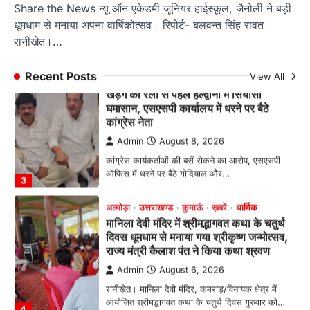
Share the News न्यू ऑन एकेडमी जूनियर हाईस्कूल, जैनोली ने बड़ी
Admin
August 8, 2026
धूमधाम से मनाया अपना वार्षिकोत्सव। रिपोर्ट- बलवन्त सिंह रावत
हल्द्वानी में आयोजित विजय शंखनाद रैली को संबोधित करते
रानीखेत।…
हुए कांग्रेस के राष्ट्रीय अध्यक्ष मल्लिकार्जुन…
2
Recent Posts
View All
उत्तराखण्ड
कुमाऊं
ख़बरें
नैनीताल
खड़गे की रैली से पहले हल्द्वानी में सियासी
घमासान, एसएसपी कार्यालय में धरने पर बैठे
कांग्रेस नेता
Admin
August 8, 2026
कांग्रेस कार्यकर्ताओं की बसें रोकने का आरोप, एसएसपी
ऑफिस में धरने पर बैठे गोदियाल और…
3
अल्मोड़ा
उत्तराखण्ड
कुमाऊं
ख़बरें
धार्मिक
मानिला देवी मंदिर में श्रीमद्भागवत कथा के चतुर्थ
दिवस धूमधाम से मनाया गया श्रीकृष्ण जन्मोत्सव,
राज्य मंत्री कैलाश पंत ने किया कथा श्रवण
Admin
August 6, 2026
रानीखेत। मानिला देवी मंदिर, कमराड़/विनायक क्षेत्र में
आयोजित श्रीमद्भागवत कथा के चतुर्थ दिवस गुरुवार को…
4