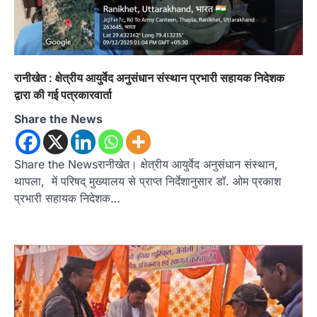
रानीखेत : क्षेत्रीय आयुर्वेद अनुसंधान संस्थान प्रभारी सहायक निदेशक
उत्तराखण्ड
कुमाऊं
ख़बरें
नैनीताल
द्वारा की गई पत्रकारवार्ता
हल्द्वानी में खड़गे का हुंकार, नौकरियों से लेकर
संविधान और भ्रष्टाचार तक भाजपा को घेरा
Share the News
Admin
August 8, 2026
हल्द्वानी में आयोजित विजय शंखनाद रैली को संबोधित करते
Share the Newsरानीखेत। क्षेत्रीय आयुर्वेद अनुसंधान संस्थान,
हुए कांग्रेस के राष्ट्रीय अध्यक्ष मल्लिकार्जुन…
2
थापला, में परिषद् मुख्यालय से प्राप्त निर्देशानुसार डॉ. ओम प्रकाश
प्रभारी सहायक निदेशक…
उत्तराखण्ड
कुमाऊं
ख़बरें
नैनीताल
खड़गे की रैली से पहले हल्द्वानी में सियासी
घमासान, एसएसपी कार्यालय में धरने पर बैठे
कांग्रेस नेता
Admin
August 8, 2026
कांग्रेस कार्यकर्ताओं की बसें रोकने का आरोप, एसएसपी
ऑफिस में धरने पर बैठे गोदियाल और…
3