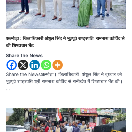
रानीखेत। अखिल भारतीय शिक्षा समागम 2026 एवं भारत
सरकार के ‘हर घर तिरंगा’ अभियान के…
2
अल्मोड़ा
उत्तराखण्ड
कुमाऊं
ख़बरें
खेल
केडी बेलवाल चैरिटेबल ट्रस्ट वॉलीबॉल टूर्नामेंट
का फाइनल , वीरशिवा और सिटी मोंटेसरी स्कूल
अल्मोड़ा : जिलाधिकारी अंशुल सिंह ने भूतपूर्व राष्ट्रपति रामनाथ कोविंद से
आमने-सामने
की शिष्टाचार भेंट
Admin
August 10, 2026
Share the News
सेमीफाइनल में वीरशिवा ने केंद्रीय विद्यालय रानीखेत और
सिटी मोंटेसरी ने मिशन इंटर कॉलेज को…
3
Share the Newsअल्मोड़ा। जिलाधिकारी अंशुल सिंह ने बुधवार को
अल्मोड़ा
उत्तराखण्ड
कुमाऊं
ख़बरें
भूतपूर्व राष्ट्रपति श्री रामनाथ कोविंद से रानीखेत में शिष्टाचार भेंट की।
रानीखेत में 3 सितंबर को सजेगा ‘क्यूट कान्हा’
…
का दरबार, तीन आयु वर्गों में होगी प्रतियोगिता
Admin
August 10, 2026
रानीखेत। श्रीकृष्ण जन्माष्टमी के अवसर पर सांस्कृतिक
समिति रानीखेत की ओर से विगत वर्षों की…
4
अल्मोड़ा
उत्तराखण्ड
कुमाऊं
ख़बरें