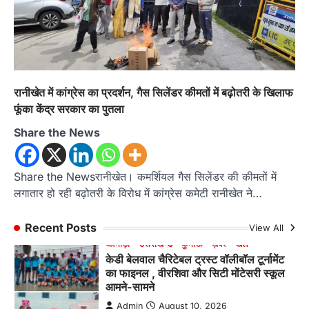
तेंदुए के हमले में घायल बालिका से मिले विधायक
महेश जीना, DFO अल्मोड़ा को सुरक्षा के कड़े
निर्देश
Admin
August 10, 2026
स्याल्दे में तेंदुए के हमले से घायल बालिका का हाल जानने
पहुंचे विधायक महेश जीना,…
1
रानीखेत में कांग्रेस का प्रदर्शन, गैस सिलेंडर कीमतों में बढ़ोतरी के खिलाफ
फूंका केंद्र सरकार का पुतला
अल्मोड़ा
उत्तराखण्ड
कुमाऊं
ख़बरें
पोस्टर प्रतियोगिता में दिखी राष्ट्रभक्ति और
Share the News
विकसित भारत@2047 की झलक, 40
छात्र-छात्राओं ने लिया भाग
Share the Newsरानीखेत। कमर्शियल गैस सिलेंडर की कीमतों में
Admin
August 10, 2026
लगातार हो रही बढ़ोतरी के विरोध में कांग्रेस कमेटी रानीखेत ने…
रानीखेत। अखिल भारतीय शिक्षा समागम 2026 एवं भारत
सरकार के ‘हर घर तिरंगा’ अभियान के…
2
Recent Posts
View All
अल्मोड़ा
उत्तराखण्ड
कुमाऊं
ख़बरें
खेल
केडी बेलवाल चैरिटेबल ट्रस्ट वॉलीबॉल टूर्नामेंट
का फाइनल , वीरशिवा और सिटी मोंटेसरी स्कूल
आमने-सामने
Admin
August 10, 2026