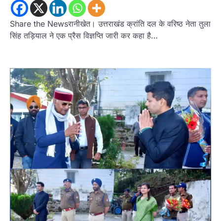
Share the Newsरानीखेत। उत्तराखंड क्रांति दल के वरिष्ठ नेता तुला
सिंह तड़ियाल ने एक प्रैस विज्ञप्ति जारी कर कहा है…
अल्मोड़ा
उत्तराखण्ड
कुमाऊं
ख़बरें
पोस्टर प्रतियोगिता में दिखी राष्ट्रभक्ति और
विकसित भारत@2047 की झलक, 40
छात्र-छात्राओं ने लिया भाग
Admin
August 10, 2026