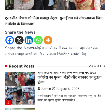
राज्य मंत्री कैलाश पंत ने किया कथा श्रवण
Admin
August 6, 2026
रानीखेत। मानिला देवी मंदिर, कमराड़/विनायक क्षेत्र में
एस०सी० विभाग को मिला मजबूत नेतृत्व, गुसाईं राम बने संगठनात्मक जिला
आयोजित श्रीमद्भागवत कथा के चतुर्थ दिवस गुरुवार को…
1
रानीखेत के जिलाध्यक्ष
अल्मोड़ा
उत्तराखण्ड
कुमाऊं
ख़बरें
Share the News
रानीखेत में शिक्षा-स्वास्थ्य व्यवस्था पर फूटा
कांग्रेस का गुस्सा, मंत्री और सरकार का पुतला
फूंका
Share the Newsकांग्रेस कार्यालय में भव्य स्वागत, बूथ स्तर तक
संगठन मजबूत करने का लिया संकल्प रिपोर्टर : बलवंत सिंह…
Admin
August 6, 2026
भतरोजखान में कांग्रेस का प्रदर्शन, स्वास्थ्य मंत्री व शिक्षा
मंत्री का फूंका पुतला 'विद्यालयों में…
Recent Posts
View All
2
अल्मोड़ा
उत्तराखण्ड
कुमाऊं
ख़बरें
रानीखेत में युवा कांग्रेस की जिला बैठक, 8
अगस्त को खड़गे की हल्द्वानी रैली को सफल
बनाने का लिया संकल्प
Admin
August 6, 2026
संगठन विस्तार के तहत कई नई नियुक्तियां, बूथ स्तर तक