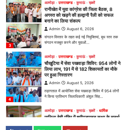
संगठन मजबूत करने और युवाओं…
3
अल्मोड़ा
उत्तराखण्ड
कुमाऊं
ख़बरें
चौखुटिया में सेवा पखवाड़ा शिविर: 954 लोगों ने
लिया लाभ, 191 में से 182 शिकायतों का मौके
पर हुआ निस्तारण
Admin
August 5, 2026
तड़ागताल में आयोजित सेवा पखवाड़ा शिविर में 954 लोगों
ने किया प्रतिभाग जिलाधिकारी अंशुल सिंह…
4
अल्मोड़ा
उत्तराखण्ड
कुमाऊं
ख़बरें
धार्मिक
मानिला देवी मंदिर में श्रीमद्भागवत कथा के चतुर्थ
दिवस धूमधाम से मनाया गया श्रीकृष्ण जन्मोत्सव,
राज्य मंत्री कैलाश पंत ने किया कथा श्रवण
Admin
August 6, 2026
रानीखेत। मानिला देवी मंदिर, कमराड़/विनायक क्षेत्र में
आयोजित श्रीमद्भागवत कथा के चतुर्थ दिवस गुरुवार को…
1
अल्मोड़ा
उत्तराखण्ड
कुमाऊं
ख़बरें
रानीखेत में शिक्षा-स्वास्थ्य व्यवस्था पर फूटा