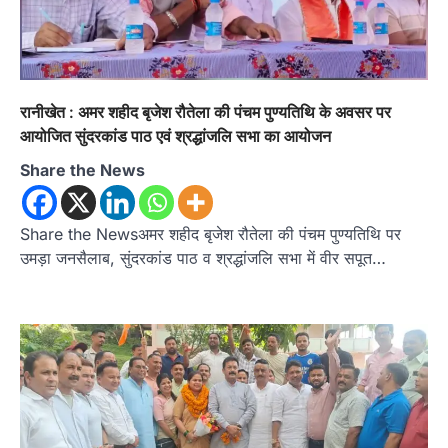
रानीखेत : अमर शहीद बृजेश रौतेला की पंचम पुण्यतिथि के अवसर पर
आयोजित सुंदरकांड पाठ एवं श्रद्धांजलि सभा का आयोजन
Share the News
Share the Newsअमर शहीद बृजेश रौतेला की पंचम पुण्यतिथि पर
उमड़ा जनसैलाब, सुंदरकांड पाठ व श्रद्धांजलि सभा में वीर सपूत…
अल्मोड़ा
उत्तराखण्ड
कुमाऊं
ख़बरें
रानीखेत में शिक्षा-स्वास्थ्य व्यवस्था पर फूटा
कांग्रेस का गुस्सा, मंत्री और सरकार का पुतला
फूंका
Admin
August 6, 2026
भतरोजखान में कांग्रेस का प्रदर्शन, स्वास्थ्य मंत्री व शिक्षा
मंत्री का फूंका पुतला 'विद्यालयों में…
2