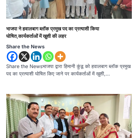
अल्मोड़ा
उत्तराखण्ड
कुमाऊं
ख़बरें
रानीखेत में युवा कांग्रेस की जिला बैठक, 8
अगस्त को खड़गे की हल्द्वानी रैली को सफल
बनाने का लिया संकल्प
भाजपा ने हवालबाग ब्लॉक प्रमुख पद का प्रत्याशी किया
Admin
August 6, 2026
घोषित,कार्यकर्ताओं में खुशी की लहर
संगठन विस्तार के तहत कई नई नियुक्तियां, बूथ स्तर तक
Share the News
संगठन मजबूत करने और युवाओं…
3
अल्मोड़ा
उत्तराखण्ड
कुमाऊं
ख़बरें
Share the Newsभाजपा द्वारा हिमानी कुंडू को हवालबाग ब्लॉक प्रमुख
चौखुटिया में सेवा पखवाड़ा शिविर: 954 लोगों ने
पद का प्रत्याशी घोषित किए जाने पर कार्यकर्ताओं में खुशी,…
लिया लाभ, 191 में से 182 शिकायतों का मौके
पर हुआ निस्तारण
Admin
August 5, 2026
तड़ागताल में आयोजित सेवा पखवाड़ा शिविर में 954 लोगों
ने किया प्रतिभाग जिलाधिकारी अंशुल सिंह…
4
अल्मोड़ा
उत्तराखण्ड
कुमाऊं
ख़बरें
धार्मिक
मानिला देवी मंदिर में श्रीमद्भागवत कथा के चतुर्थ
दिवस धूमधाम से मनाया गया श्रीकृष्ण जन्मोत्सव,