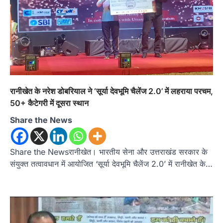
रानीखेत के नरेश डोबरियाल ने ‘सूर्या देवभूमि चैलेंज 2.0’ में लहराया परचम,
उत्तराखण्ड
कुमाऊं
ख़बरें
नैनीताल
हल्द्वानी में खड़गे का हुंकार, नौकरियों से लेकर
50+ कैटेगरी में दूसरा स्थान
संविधान और भ्रष्टाचार तक भाजपा को घेरा
Share the News
Admin
August 8, 2026
हल्द्वानी में आयोजित विजय शंखनाद रैली को संबोधित करते
हुए कांग्रेस के राष्ट्रीय अध्यक्ष मल्लिकार्जुन…
Share the Newsरानीखेत। भारतीय सेना और उत्तराखंड सरकार के
2
संयुक्त तत्वावधान में आयोजित ‘सूर्या देवभूमि चैलेंज 2.0’ में रानीखेत के…
उत्तराखण्ड
कुमाऊं
ख़बरें
नैनीताल
खड़गे की रैली से पहले हल्द्वानी में सियासी
घमासान, एसएसपी कार्यालय में धरने पर बैठे
कांग्रेस नेता
Admin
August 8, 2026