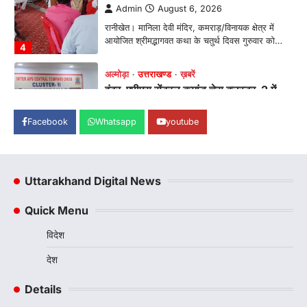
Admin
August 6, 2026
रानीखेत। मानिला देवी मंदिर, कमराड़/विनायक क्षेत्र में
आयोजित श्रीमद्भागवत कथा के चतुर्थ दिवस गुरुवार को…
4
अल्मोड़ा
उत्तराखण्ड
ख़बरें
इंटर-एपीएस सेंट्रल कमांड चेस क्लस्टर-2 में
याग्यिका कुंद्रा ने लहराया परचम, अंडर-14 वर्ग
में हासिल किया प्रथम स्थान
Facebook
Whatsapp
youtube
Admin
August 8, 2026
रानीखेत। आर्मी पब्लिक स्कूल रानीखेत की प्रतिभाशाली
छात्रा याग्यिका कुंद्रा ने अपनी शानदार शतरंज प्रतिभा…
1
Uttarakhand Digital News
उत्तराखण्ड
कुमाऊं
ख़बरें
नैनीताल
Quick Menu
हल्द्वानी में खड़गे का हुंकार, नौकरियों से लेकर
संविधान और भ्रष्टाचार तक भाजपा को घेरा
विदेश
Admin
August 8, 2026
देश
हल्द्वानी में आयोजित विजय शंखनाद रैली को संबोधित करते
हुए कांग्रेस के राष्ट्रीय अध्यक्ष मल्लिकार्जुन…
2
Details