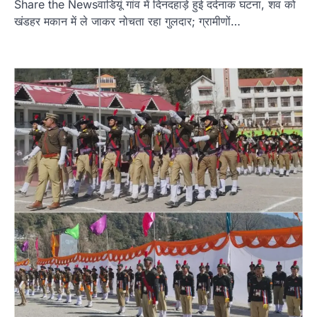
Share the Newsवाडियूं गांव में दिनदहाड़े हुई दर्दनाक घटना, शव को
खंडहर मकान में ले जाकर नोचता रहा गुलदार; ग्रामीणों…
उत्तराखण्ड
कुमाऊं
ख़बरें
नैनीताल
हल्द्वानी में खड़गे का हुंकार, नौकरियों से लेकर
संविधान और भ्रष्टाचार तक भाजपा को घेरा
Admin
August 8, 2026
हल्द्वानी में आयोजित विजय शंखनाद रैली को संबोधित करते
हुए कांग्रेस के राष्ट्रीय अध्यक्ष मल्लिकार्जुन…
2
उत्तराखण्ड
कुमाऊं
ख़बरें
नैनीताल
खड़गे की रैली से पहले हल्द्वानी में सियासी