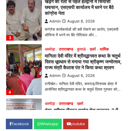
मानिला देवी मंदिर में श्रीमद्भागवत कथा के चतुर्थ
दिवस धूमधाम से मनाया गया श्रीकृष्ण जन्मोत्सव,
राज्य मंत्री कैलाश पंत ने किया कथा श्रवण
Admin
August 6, 2026
रानीखेत। मानिला देवी मंदिर, कमराड़/विनायक क्षेत्र में
आयोजित श्रीमद्भागवत कथा के चतुर्थ दिवस गुरुवार को…
4
अल्मोड़ा
उत्तराखण्ड
ख़बरें
इंटर-एपीएस सेंट्रल कमांड चेस क्लस्टर-2 में
याग्यिका कुंद्रा ने लहराया परचम, अंडर-14 वर्ग
में हासिल किया प्रथम स्थान
Admin
August 8, 2026
रानीखेत। आर्मी पब्लिक स्कूल रानीखेत की प्रतिभाशाली
छात्रा याग्यिका कुंद्रा ने अपनी शानदार शतरंज प्रतिभा…
1
उत्तराखण्ड
कुमाऊं
ख़बरें
नैनीताल
हल्द्वानी में खड़गे का हुंकार, नौकरियों से लेकर
संविधान और भ्रष्टाचार तक भाजपा को घेरा
Facebook
Whatsapp
youtube
Admin
August 8, 2026