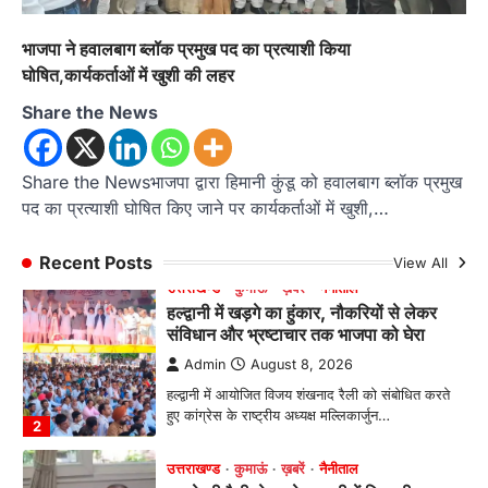
रानीखेत। आर्मी पब्लिक स्कूल रानीखेत की प्रतिभाशाली
छात्रा याग्यिका कुंद्रा ने अपनी शानदार शतरंज प्रतिभा…
1
भाजपा ने हवालबाग ब्लॉक प्रमुख पद का प्रत्याशी किया
घोषित,कार्यकर्ताओं में खुशी की लहर
उत्तराखण्ड
कुमाऊं
ख़बरें
नैनीताल
हल्द्वानी में खड़गे का हुंकार, नौकरियों से लेकर
Share the News
संविधान और भ्रष्टाचार तक भाजपा को घेरा
Admin
August 8, 2026
Share the Newsभाजपा द्वारा हिमानी कुंडू को हवालबाग ब्लॉक प्रमुख
हल्द्वानी में आयोजित विजय शंखनाद रैली को संबोधित करते
पद का प्रत्याशी घोषित किए जाने पर कार्यकर्ताओं में खुशी,…
हुए कांग्रेस के राष्ट्रीय अध्यक्ष मल्लिकार्जुन…
2
Recent Posts
View All
उत्तराखण्ड
कुमाऊं
ख़बरें
नैनीताल
खड़गे की रैली से पहले हल्द्वानी में सियासी
घमासान, एसएसपी कार्यालय में धरने पर बैठे
कांग्रेस नेता
Admin
August 8, 2026
कांग्रेस कार्यकर्ताओं की बसें रोकने का आरोप, एसएसपी
ऑफिस में धरने पर बैठे गोदियाल और…
3
अल्मोड़ा
उत्तराखण्ड
कुमाऊं
ख़बरें
धार्मिक