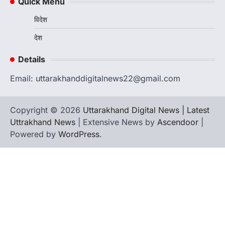
Quick Menu
छात्रा याग्यिका कुंद्रा ने अपनी शानदार शतरंज प्रतिभा…
3
विदेश
उत्तराखण्ड
कुमाऊं
ख़बरें
नैनीताल
देश
हल्द्वानी में खड़गे का हुंकार, नौकरियों से लेकर
संविधान और भ्रष्टाचार तक भाजपा को घेरा
Details
Admin
August 8, 2026
Email: uttarakhanddigitalnews22@gmail.com
हल्द्वानी में आयोजित विजय शंखनाद रैली को संबोधित करते
हुए कांग्रेस के राष्ट्रीय अध्यक्ष मल्लिकार्जुन…
4
Copyright © 2026
Uttarakhand Digital News | Latest
Uttrakhand News
| Extensive News by
Ascendoor
|
Powered by
WordPress
.