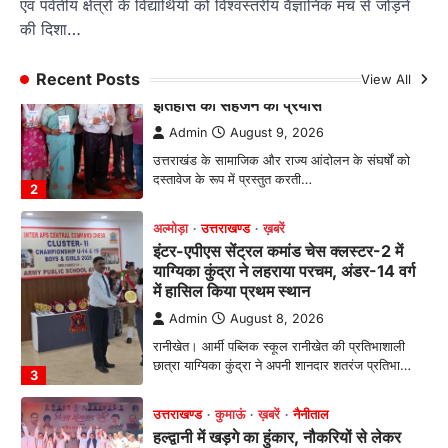
एवं पर्वतीय क्षेत्रों के विद्यार्थियों को विश्वस्तरीय वैज्ञानिक मंच से जोड़ने
अल्मोड़ा
उत्तराखण्ड
ख़बरें
की दिशा…
इंटर-एपीएस सेंट्रल कमांड चेस क्लस्टर-2 में
याग्यिका कुंद्रा ने लहराया परचम, अंडर-14 वर्ग
Recent Posts
View All
में हासिल किया प्रथम स्थान
Admin
August 8, 2026
रानीखेत। आर्मी पब्लिक स्कूल रानीखेत की प्रतिभाशाली
छात्रा याग्यिका कुंद्रा ने अपनी शानदार शतरंज प्रतिभा…
3
उत्तराखण्ड
कुमाऊं
ख़बरें
नैनीताल
हल्द्वानी में खड़गे का हुंकार, नौकरियों से लेकर
संविधान और भ्रष्टाचार तक भाजपा को घेरा
Admin
August 8, 2026
हल्द्वानी में आयोजित विजय शंखनाद रैली को संबोधित करते
हुए कांग्रेस के राष्ट्रीय अध्यक्ष मल्लिकार्जुन…
4
ख़बर
हल्द्वानी : जिया रानी की भूमि पर कथित
अतिक्रमण को लेकर पहाड़ी समाज में आक्रोश,
निकाली ‘पहाड़ी स्वाभिमान रैली’; प्रशासन को