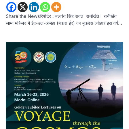
तुला सिंह तड़ियाल की पुस्तक ‘संघर्षों भरा
सफर’ का भव्य विमोचन, जन आंदोलनों के
इतिहास को सहेजने का प्रयास
Share the Newsरिपोर्टर : बलवंत सिंह रावत रानीखेत। रानीखेत
जामा मस्जिद में ईद-उल-अज़हा (बकरा ईद) का मुक़द्दस त्योहार इस वर्ष…
Admin
August 9, 2026
उत्तराखंड के सामाजिक और राज्य आंदोलन के संघर्षों को
दस्तावेज के रूप में प्रस्तुत करती…
2
अल्मोड़ा
उत्तराखण्ड
ख़बरें
इंटर-एपीएस सेंट्रल कमांड चेस क्लस्टर-2 में
याग्यिका कुंद्रा ने लहराया परचम, अंडर-14 वर्ग
में हासिल किया प्रथम स्थान
Admin
August 8, 2026
रानीखेत। आर्मी पब्लिक स्कूल रानीखेत की प्रतिभाशाली
छात्रा याग्यिका कुंद्रा ने अपनी शानदार शतरंज प्रतिभा…
3
उत्तराखण्ड
कुमाऊं
ख़बरें
नैनीताल
हल्द्वानी में खड़गे का हुंकार, नौकरियों से लेकर
संविधान और भ्रष्टाचार तक भाजपा को घेरा
Admin
August 8, 2026