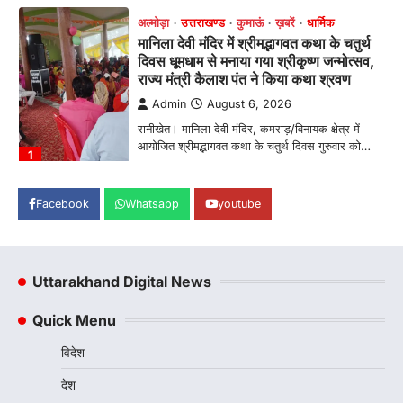
अल्मोड़ा
उत्तराखण्ड
कुमाऊं
ख़बरें
धार्मिक
मानिला देवी मंदिर में श्रीमद्भागवत कथा के चतुर्थ
दिवस धूमधाम से मनाया गया श्रीकृष्ण जन्मोत्सव,
राज्य मंत्री कैलाश पंत ने किया कथा श्रवण
Admin
August 6, 2026
रानीखेत। मानिला देवी मंदिर, कमराड़/विनायक क्षेत्र में
आयोजित श्रीमद्भागवत कथा के चतुर्थ दिवस गुरुवार को…
1
अल्मोड़ा
उत्तराखण्ड
कुमाऊं
ख़बरें
रानीखेत में शिक्षा-स्वास्थ्य व्यवस्था पर फूटा
Facebook
Whatsapp
youtube
कांग्रेस का गुस्सा, मंत्री और सरकार का पुतला
फूंका
Admin
August 6, 2026
Uttarakhand Digital News
भतरोजखान में कांग्रेस का प्रदर्शन, स्वास्थ्य मंत्री व शिक्षा
मंत्री का फूंका पुतला 'विद्यालयों में…
2
Quick Menu
अल्मोड़ा
उत्तराखण्ड
कुमाऊं
ख़बरें
विदेश
रानीखेत में युवा कांग्रेस की जिला बैठक, 8
अगस्त को खड़गे की हल्द्वानी रैली को सफल
देश
बनाने का लिया संकल्प