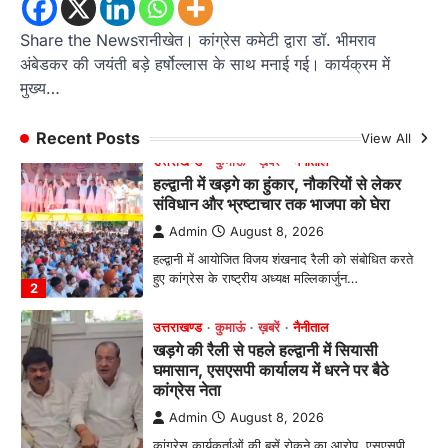
संविधान और भ्रष्टाचार तक भाजपा को घेरा
Share the Newsरानीखेत। कांग्रेस कमेटी द्वारा डॉ. भीमराव
Admin
August 8, 2026
अंबेडकर की जयंती बड़े हर्षोल्लास के साथ मनाई गई। कार्यक्रम में
हल्द्वानी में आयोजित विजय शंखनाद रैली को संबोधित करते
मुख्य…
हुए कांग्रेस के राष्ट्रीय अध्यक्ष मल्लिकार्जुन…
2
Recent Posts
View All
उत्तराखण्ड
कुमाऊं
ख़बरें
नैनीताल
खड़गे की रैली से पहले हल्द्वानी में सियासी
घमासान, एसएसपी कार्यालय में धरने पर बैठे
कांग्रेस नेता
Admin
August 8, 2026
कांग्रेस कार्यकर्ताओं की बसें रोकने का आरोप, एसएसपी
ऑफिस में धरने पर बैठे गोदियाल और…
3
अल्मोड़ा
उत्तराखण्ड
कुमाऊं
ख़बरें
धार्मिक
मानिला देवी मंदिर में श्रीमद्भागवत कथा के चतुर्थ
दिवस धूमधाम से मनाया गया श्रीकृष्ण जन्मोत्सव,
राज्य मंत्री कैलाश पंत ने किया कथा श्रवण
Admin
August 6, 2026
रानीखेत। मानिला देवी मंदिर, कमराड़/विनायक क्षेत्र में