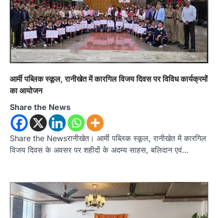
उत्तराखण्ड
कुमाऊं
ख़बरें
नैनीताल
आर्मी पब्लिक स्कूल, रानीखेत में कारगिल विजय दिवस पर विविध कार्यक्रमों
हल्द्वानी में खड़गे का हुंकार, नौकरियों से लेकर
का आयोजन
संविधान और भ्रष्टाचार तक भाजपा को घेरा
Share the News
Admin
August 8, 2026
हल्द्वानी में आयोजित विजय शंखनाद रैली को संबोधित करते
हुए कांग्रेस के राष्ट्रीय अध्यक्ष मल्लिकार्जुन…
2
Share the Newsरानीखेत। आर्मी पब्लिक स्कूल, रानीखेत में कारगिल
विजय दिवस के अवसर पर शहीदों के अदम्य साहस, बलिदान एवं…
उत्तराखण्ड
कुमाऊं
ख़बरें
नैनीताल
खड़गे की रैली से पहले हल्द्वानी में सियासी
घमासान, एसएसपी कार्यालय में धरने पर बैठे
कांग्रेस नेता
Admin
August 8, 2026
कांग्रेस कार्यकर्ताओं की बसें रोकने का आरोप, एसएसपी