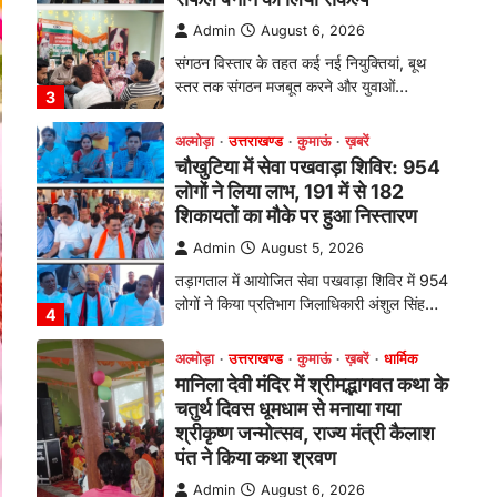
तड़ागताल में आयोजित सेवा पखवाड़ा शिविर में 954
लोगों ने किया प्रतिभाग जिलाधिकारी अंशुल सिंह…
4
अल्मोड़ा
उत्तराखण्ड
कुमाऊं
ख़बरें
धार्मिक
मानिला देवी मंदिर में श्रीमद्भागवत कथा के
चतुर्थ दिवस धूमधाम से मनाया गया
श्रीकृष्ण जन्मोत्सव, राज्य मंत्री कैलाश
पंत ने किया कथा श्रवण
Admin
August 6, 2026
रानीखेत। मानिला देवी मंदिर, कमराड़/विनायक क्षेत्र
में आयोजित श्रीमद्भागवत कथा के चतुर्थ दिवस
गुरुवार को…
1
अल्मोड़ा
उत्तराखण्ड
कुमाऊं
ख़बरें
रानीखेत में शिक्षा-स्वास्थ्य व्यवस्था पर
फूटा कांग्रेस का गुस्सा, मंत्री और
सरकार का पुतला फूंका
Admin
August 6, 2026