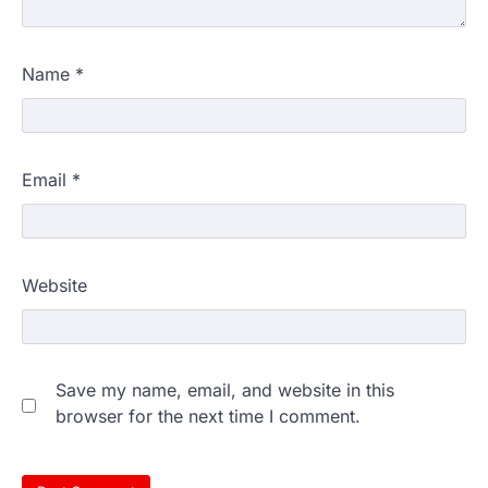
अल्मोड़ा
उत्तराखण्ड
कुमाऊं
ख़बरें
धार्मिक
मानिला देवी मंदिर में श्रीमद्भागवत कथा के चतुर्थ
दिवस धूमधाम से मनाया गया श्रीकृष्ण जन्मोत्सव,
Name
*
राज्य मंत्री कैलाश पंत ने किया कथा श्रवण
Admin
August 6, 2026
रानीखेत। मानिला देवी मंदिर, कमराड़/विनायक क्षेत्र में
आयोजित श्रीमद्भागवत कथा के चतुर्थ दिवस गुरुवार को…
4
Email
*
अल्मोड़ा
उत्तराखण्ड
ख़बरें
इंटर-एपीएस सेंट्रल कमांड चेस क्लस्टर-2 में
याग्यिका कुंद्रा ने लहराया परचम, अंडर-14 वर्ग
में हासिल किया प्रथम स्थान
Website
Admin
August 8, 2026
रानीखेत। आर्मी पब्लिक स्कूल रानीखेत की प्रतिभाशाली
छात्रा याग्यिका कुंद्रा ने अपनी शानदार शतरंज प्रतिभा…
1
Save my name, email, and website in this
browser for the next time I comment.
उत्तराखण्ड
कुमाऊं
ख़बरें
नैनीताल
हल्द्वानी में खड़गे का हुंकार, नौकरियों से लेकर
संविधान और भ्रष्टाचार तक भाजपा को घेरा