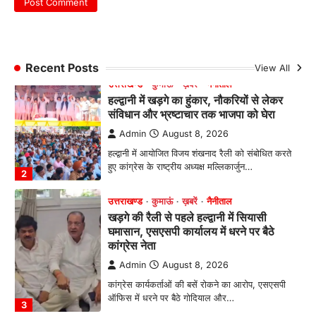
Admin
August 8, 2026
हल्द्वानी में आयोजित विजय शंखनाद रैली को संबोधित करते
हुए कांग्रेस के राष्ट्रीय अध्यक्ष मल्लिकार्जुन…
2
Recent Posts
View All
उत्तराखण्ड
कुमाऊं
ख़बरें
नैनीताल
खड़गे की रैली से पहले हल्द्वानी में सियासी
घमासान, एसएसपी कार्यालय में धरने पर बैठे
कांग्रेस नेता
Admin
August 8, 2026
कांग्रेस कार्यकर्ताओं की बसें रोकने का आरोप, एसएसपी
ऑफिस में धरने पर बैठे गोदियाल और…
3
अल्मोड़ा
उत्तराखण्ड
कुमाऊं
ख़बरें
धार्मिक
मानिला देवी मंदिर में श्रीमद्भागवत कथा के चतुर्थ
दिवस धूमधाम से मनाया गया श्रीकृष्ण जन्मोत्सव,
राज्य मंत्री कैलाश पंत ने किया कथा श्रवण
Admin
August 6, 2026
रानीखेत। मानिला देवी मंदिर, कमराड़/विनायक क्षेत्र में
आयोजित श्रीमद्भागवत कथा के चतुर्थ दिवस गुरुवार को…
4