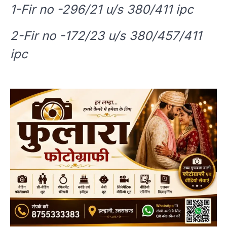
1-Fir no -296/21 u/s 380/411 ipc
2-Fir no -172/23 u/s 380/457/411
ipc