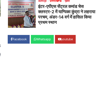
उत्तराखण्ड
कुमाऊं
ख़बरें
नैनीताल
हल्द्वानी में खड़गे का हुंकार, नौकरियों से
लेकर संविधान और भ्रष्टाचार तक
भाजपा को घेरा
Admin
August 8, 2026
हल्द्वानी में आयोजित विजय शंखनाद रैली को
संबोधित करते हुए कांग्रेस के राष्ट्रीय अध्यक्ष
Facebook
Whatsapp
youtube
मल्लिकार्जुन…
2
े
न
उत्तराखण्ड
कुमाऊं
ख़बरें
नैनीताल
खड़गे की रैली से पहले हल्द्वानी में सियासी
घमासान, एसएसपी कार्यालय में धरने पर
बैठे कांग्रेस नेता
Admin
August 8, 2026
कांग्रेस कार्यकर्ताओं की बसें रोकने का आरोप,
एसएसपी ऑफिस में धरने पर बैठे गोदियाल और…
3
अल्मोड़ा
उत्तराखण्ड
कुमाऊं
ख़बरें
धार्मिक
मानिला देवी मंदिर में श्रीमद्भागवत कथा के