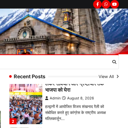
उत्तराखण्ड
कुमाऊं
ख़बरें
नैनीताल
Facebook
Whatsapp
youtub
हल्द्वानी में खड़गे का हुंकार, नौकरियों से
लेकर संविधान और भ्रष्टाचार तक
भाजपा को घेरा
Admin
August 8, 2026
हल्द्वानी में आयोजित विजय शंखनाद रैली को
संबोधित करते हुए कांग्रेस के राष्ट्रीय अध्यक्ष
मल्लिकार्जुन…
2
उत्तराखण्ड
कुमाऊं
ख़बरें
नैनीताल
खड़गे की रैली से पहले हल्द्वानी में सियासी
Recent Posts
View All
घमासान, एसएसपी कार्यालय में धरने पर
बैठे कांग्रेस नेता
Admin
August 8, 2026
कांग्रेस कार्यकर्ताओं की बसें रोकने का आरोप,
एसएसपी ऑफिस में धरने पर बैठे गोदियाल और…
3
अल्मोड़ा
उत्तराखण्ड
कुमाऊं
ख़बरें
धार्मिक
मानिला देवी मंदिर में श्रीमद्भागवत कथा के