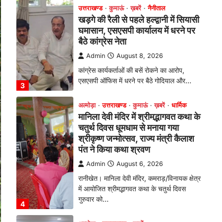
चतुर्थ दिवस धूमधाम से मनाया गया
श्रीकृष्ण जन्मोत्सव, राज्य मंत्री कैलाश
पंत ने किया कथा श्रवण
Admin
August 6, 2026
रानीखेत। मानिला देवी मंदिर, कमराड़/विनायक क्षेत्र
में आयोजित श्रीमद्भागवत कथा के चतुर्थ दिवस
गुरुवार को…
4
अल्मोड़ा
उत्तराखण्ड
ख़बरें
इंटर-एपीएस सेंट्रल कमांड चेस
क्लस्टर-2 में याग्यिका कुंद्रा ने लहराया
परचम, अंडर-14 वर्ग में हासिल किया
प्रथम स्थान
Admin
August 8, 2026
रानीखेत। आर्मी पब्लिक स्कूल रानीखेत की
प्रतिभाशाली छात्रा याग्यिका कुंद्रा ने अपनी
शानदार शतरंज प्रतिभा…
1