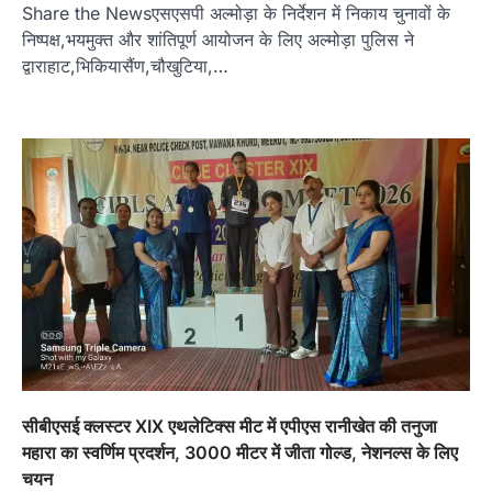
Share the Newsएसएसपी अल्मोड़ा के निर्देशन में निकाय चुनावों के
निष्पक्ष,भयमुक्त और शांतिपूर्ण आयोजन के लिए अल्मोड़ा पुलिस ने
द्वाराहाट,भिकियासैंण,चौखुटिया,…
अल्मोड़ा
उत्तराखण्ड
कुमाऊं
ख़बरें
तुला सिंह तड़ियाल की पुस्तक ‘संघर्षों भरा
सफर’ का भव्य विमोचन, जन आंदोलनों के
इतिहास को सहेजने का प्रयास
Admin
August 9, 2026
उत्तराखंड के सामाजिक और राज्य आंदोलन के संघर्षों को
दस्तावेज के रूप में प्रस्तुत करती…
सीबीएसई क्लस्टर XIX एथलेटिक्स मीट में एपीएस रानीखेत की तनुजा
2
महारा का स्वर्णिम प्रदर्शन, 3000 मीटर में जीता गोल्ड, नेशनल्स के लिए
अल्मोड़ा
उत्तराखण्ड
ख़बरें
चयन