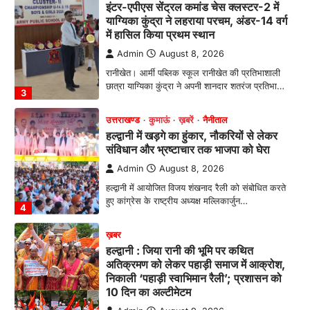
उत्तराखण्ड
कुमाऊं
ख़बरें
नैनीताल
हल्द्वानी में खड़गे का हुंकार, नौकरियों से लेकर
संविधान और भ्रष्टाचार तक भाजपा को घेरा
Admin
August 8, 2026
हल्द्वानी में आयोजित विजय शंखनाद रैली को संबोधित करते
हुए कांग्रेस के राष्ट्रीय अध्यक्ष मल्लिकार्जुन…
4
ख़बर
हल्द्वानी : जिया रानी की भूमि पर कथित
अतिक्रमण को लेकर पहाड़ी समाज में आक्रोश,
निकाली ‘पहाड़ी स्वाभिमान रैली’; प्रशासन को
10 दिन का अल्टीमेटम
Admin
August 9, 2026
रानीबाग की ऐतिहासिक धरोहर को अतिक्रमण मुक्त कराने
की मांग, सिटी मजिस्ट्रेट के माध्यम से…
1
अल्मोड़ा
उत्तराखण्ड
कुमाऊं
ख़बरें
तुला सिंह तड़ियाल की पुस्तक ‘संघर्षों भरा
सफर’ का भव्य विमोचन, जन आंदोलनों के