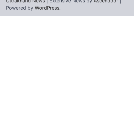
Uttrakhand News
| Extensive News by
Ascendoor
|
Powered by
WordPress
.