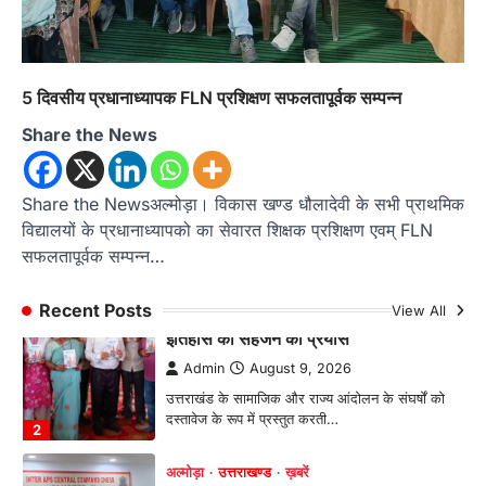
रानीबाग की ऐतिहासिक धरोहर को अतिक्रमण मुक्त कराने
की मांग, सिटी मजिस्ट्रेट के माध्यम से…
1
5 दिवसीय प्रधानाध्यापक FLN प्रशिक्षण सफलतापूर्वक सम्पन्न
अल्मोड़ा
उत्तराखण्ड
कुमाऊं
ख़बरें
तुला सिंह तड़ियाल की पुस्तक ‘संघर्षों भरा
Share the News
सफर’ का भव्य विमोचन, जन आंदोलनों के
इतिहास को सहेजने का प्रयास
Admin
August 9, 2026
Share the Newsअल्मोड़ा। विकास खण्ड धौलादेवी के सभी प्राथमिक
उत्तराखंड के सामाजिक और राज्य आंदोलन के संघर्षों को
विद्यालयों के प्रधानाध्यापको का सेवारत शिक्षक प्रशिक्षण एवम् FLN
दस्तावेज के रूप में प्रस्तुत करती…
सफलतापूर्वक सम्पन्न…
2
अल्मोड़ा
उत्तराखण्ड
ख़बरें
Recent Posts
View All
इंटर-एपीएस सेंट्रल कमांड चेस क्लस्टर-2 में
याग्यिका कुंद्रा ने लहराया परचम, अंडर-14 वर्ग
में हासिल किया प्रथम स्थान
Admin
August 8, 2026
रानीखेत। आर्मी पब्लिक स्कूल रानीखेत की प्रतिभाशाली
छात्रा याग्यिका कुंद्रा ने अपनी शानदार शतरंज प्रतिभा…
3