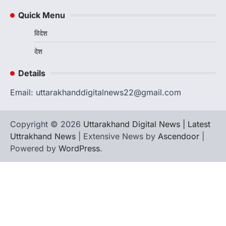
उत्तराखण्ड
कुमाऊं
ख़बरें
नैनीताल
खड़गे की रैली से पहले हल्द्वानी में सियासी
Quick Menu
घमासान, एसएसपी कार्यालय में धरने पर बैठे
विदेश
कांग्रेस नेता
Admin
August 8, 2026
देश
कांग्रेस कार्यकर्ताओं की बसें रोकने का आरोप, एसएसपी
ऑफिस में धरने पर बैठे गोदियाल और…
Details
3
Email: uttarakhanddigitalnews22@gmail.com
अल्मोड़ा
उत्तराखण्ड
कुमाऊं
ख़बरें
धार्मिक
मानिला देवी मंदिर में श्रीमद्भागवत कथा के चतुर्थ
दिवस धूमधाम से मनाया गया श्रीकृष्ण जन्मोत्सव,
Copyright © 2026
Uttarakhand Digital News | Latest
राज्य मंत्री कैलाश पंत ने किया कथा श्रवण
Uttrakhand News
| Extensive News by
Ascendoor
|
Admin
August 6, 2026
Powered by
WordPress
.
रानीखेत। मानिला देवी मंदिर, कमराड़/विनायक क्षेत्र में
आयोजित श्रीमद्भागवत कथा के चतुर्थ दिवस गुरुवार को…
4