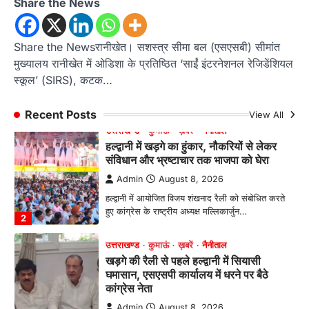
Share the News
उत्तराखण्ड
कुमाऊं
ख़बरें
नैनीताल
हल्द्वानी में खड़गे का हुंकार, नौकरियों से लेकर
संविधान और भ्रष्टाचार तक भाजपा को घेरा
Share the Newsरानीखेत। सशस्त्र सीमा बल (एसएसबी) सीमांत
Admin
August 8, 2026
मुख्यालय रानीखेत में ओडिशा के प्रतिष्ठित ‘साईं इंटरनेशनल रेजिडेंशियल
हल्द्वानी में आयोजित विजय शंखनाद रैली को संबोधित करते
स्कूल’ (SIRS), कटक…
हुए कांग्रेस के राष्ट्रीय अध्यक्ष मल्लिकार्जुन…
2
Recent Posts
View All
उत्तराखण्ड
कुमाऊं
ख़बरें
नैनीताल
खड़गे की रैली से पहले हल्द्वानी में सियासी
घमासान, एसएसपी कार्यालय में धरने पर बैठे
कांग्रेस नेता
Admin
August 8, 2026
कांग्रेस कार्यकर्ताओं की बसें रोकने का आरोप, एसएसपी
ऑफिस में धरने पर बैठे गोदियाल और…
3
अल्मोड़ा
उत्तराखण्ड
कुमाऊं
ख़बरें
धार्मिक
मानिला देवी मंदिर में श्रीमद्भागवत कथा के चतुर्थ
दिवस धूमधाम से मनाया गया श्रीकृष्ण जन्मोत्सव,
राज्य मंत्री कैलाश पंत ने किया कथा श्रवण