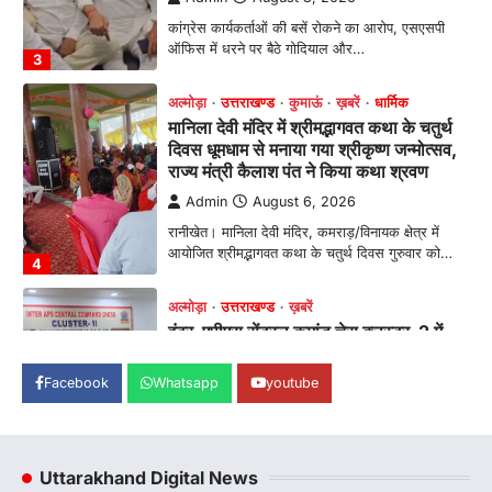
Admin
August 6, 2026
रानीखेत। मानिला देवी मंदिर, कमराड़/विनायक क्षेत्र में
आयोजित श्रीमद्भागवत कथा के चतुर्थ दिवस गुरुवार को…
4
अल्मोड़ा
उत्तराखण्ड
ख़बरें
इंटर-एपीएस सेंट्रल कमांड चेस क्लस्टर-2 में
याग्यिका कुंद्रा ने लहराया परचम, अंडर-14 वर्ग
में हासिल किया प्रथम स्थान
Admin
August 8, 2026
रानीखेत। आर्मी पब्लिक स्कूल रानीखेत की प्रतिभाशाली
छात्रा याग्यिका कुंद्रा ने अपनी शानदार शतरंज प्रतिभा…
1
उत्तराखण्ड
कुमाऊं
ख़बरें
नैनीताल
हल्द्वानी में खड़गे का हुंकार, नौकरियों से लेकर
संविधान और भ्रष्टाचार तक भाजपा को घेरा
Facebook
Whatsapp
youtube
Admin
August 8, 2026
हल्द्वानी में आयोजित विजय शंखनाद रैली को संबोधित करते
हुए कांग्रेस के राष्ट्रीय अध्यक्ष मल्लिकार्जुन…
2
Uttarakhand Digital News