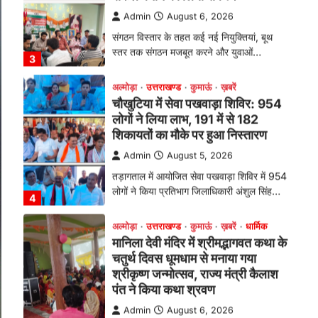
तड़ागताल में आयोजित सेवा पखवाड़ा शिविर में 954
लोगों ने किया प्रतिभाग जिलाधिकारी अंशुल सिंह…
4
अल्मोड़ा
उत्तराखण्ड
कुमाऊं
ख़बरें
धार्मिक
मानिला देवी मंदिर में श्रीमद्भागवत कथा के
चतुर्थ दिवस धूमधाम से मनाया गया
श्रीकृष्ण जन्मोत्सव, राज्य मंत्री कैलाश
पंत ने किया कथा श्रवण
Admin
August 6, 2026
रानीखेत। मानिला देवी मंदिर, कमराड़/विनायक क्षेत्र
में आयोजित श्रीमद्भागवत कथा के चतुर्थ दिवस
गुरुवार को…
1
अल्मोड़ा
उत्तराखण्ड
कुमाऊं
ख़बरें
रानीखेत में शिक्षा-स्वास्थ्य व्यवस्था पर
फूटा कांग्रेस का गुस्सा, मंत्री और
सरकार का पुतला फूंका
Admin
August 6, 2026