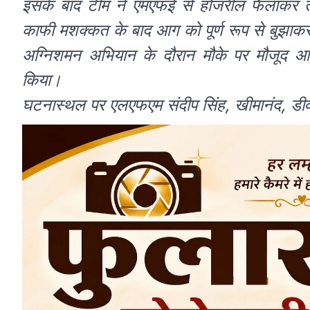
इसके बाद टीम ने एमएफई से होजरील फैलाकर त
काफी मशक्कत के बाद आग को पूर्ण रूप से बुझाक
अग्निशमन अभियान के दौरान मौके पर मौजूद आर
किया।
घटनास्थल पर एलएफएम संदीप सिंह, खीमानंद, डी