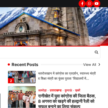
सरकार का पुतला फूंका
Facebook
Whatsapp
youtub
Admin
August 6, 2026
भतरोजखान में कांग्रेस का प्रदर्शन, स्वास्थ्य मंत्री
व शिक्षा मंत्री का फूंका पुतला 'विद्यालयों में…
2
अल्मोड़ा
उत्तराखण्ड
कुमाऊं
ख़बरें
रानीखेत में युवा कांग्रेस की जिला बैठक,
8 अगस्त को खड़गे की हल्द्वानी रैली को
सफल बनाने का लिया संकल्प
Admin
August 6, 2026
संगठन विस्तार के तहत कई नई नियुक्तियां, बूथ
Recent Posts
View All
स्तर तक संगठन मजबूत करने और युवाओं…
3
अल्मोड़ा
उत्तराखण्ड
कुमाऊं
ख़बरें
चौखुटिया में सेवा पखवाड़ा शिविर: 954
लोगों ने लिया लाभ, 191 में से 182
शिकायतों का मौके पर हुआ निस्तारण
Admin
August 5, 2026