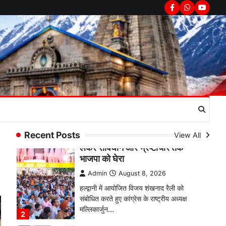
उत्तराखण्ड
कुमाऊं
ख़बरें
नैनीताल
Facebook
Whatsapp
youtub
हल्द्वानी में खड़गे का हुंकार, नौकरियों से
लेकर संविधान और भ्रष्टाचार तक
भाजपा को घेरा
Admin
August 8, 2026
हल्द्वानी में आयोजित विजय शंखनाद रैली को
संबोधित करते हुए कांग्रेस के राष्ट्रीय अध्यक्ष
मल्लिकार्जुन…
2
उत्तराखण्ड
कुमाऊं
ख़बरें
नैनीताल
खड़गे की रैली से पहले हल्द्वानी में सियासी
Recent Posts
View All
घमासान, एसएसपी कार्यालय में धरने पर
बैठे कांग्रेस नेता
Admin
August 8, 2026
कांग्रेस कार्यकर्ताओं की बसें रोकने का आरोप,
एसएसपी ऑफिस में धरने पर बैठे गोदियाल और…
3
अल्मोड़ा
उत्तराखण्ड
कुमाऊं
ख़बरें
धार्मिक
मानिला देवी मंदिर में श्रीमद्भागवत कथा के