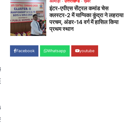
उत्तराखण्ड
कुमाऊं
ख़बरें
नैनीताल
हल्द्वानी में खड़गे का हुंकार, नौकरियों से
लेकर संविधान और भ्रष्टाचार तक
भाजपा को घेरा
Admin
August 8, 2026
हल्द्वानी में आयोजित विजय शंखनाद रैली को
संबोधित करते हुए कांग्रेस के राष्ट्रीय अध्यक्ष
Facebook
Whatsapp
youtube
मल्लिकार्जुन…
2
थ
उत्तराखण्ड
कुमाऊं
ख़बरें
नैनीताल
खड़गे की रैली से पहले हल्द्वानी में सियासी
ए
घमासान, एसएसपी कार्यालय में धरने पर
बैठे कांग्रेस नेता
Admin
August 8, 2026
े
कांग्रेस कार्यकर्ताओं की बसें रोकने का आरोप,
एसएसपी ऑफिस में धरने पर बैठे गोदियाल और…
र
3
अल्मोड़ा
उत्तराखण्ड
कुमाऊं
ख़बरें
धार्मिक
मानिला देवी मंदिर में श्रीमद्भागवत कथा के