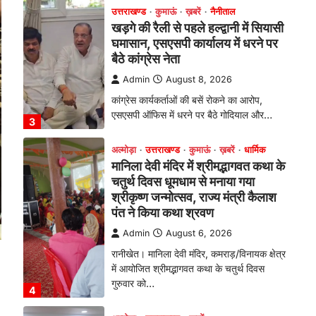
चतुर्थ दिवस धूमधाम से मनाया गया
श्रीकृष्ण जन्मोत्सव, राज्य मंत्री कैलाश
पंत ने किया कथा श्रवण
Admin
August 6, 2026
रानीखेत। मानिला देवी मंदिर, कमराड़/विनायक क्षेत्र
में आयोजित श्रीमद्भागवत कथा के चतुर्थ दिवस
गुरुवार को…
4
अल्मोड़ा
उत्तराखण्ड
ख़बरें
इंटर-एपीएस सेंट्रल कमांड चेस
क्लस्टर-2 में याग्यिका कुंद्रा ने लहराया
परचम, अंडर-14 वर्ग में हासिल किया
प्रथम स्थान
Admin
August 8, 2026
रानीखेत। आर्मी पब्लिक स्कूल रानीखेत की
प्रतिभाशाली छात्रा याग्यिका कुंद्रा ने अपनी
शानदार शतरंज प्रतिभा…
1